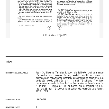
323 sur 724
• Page 323
Infos
Jean Guillaume Taillefer. Motion de Taillefer qui demande
RÉFÉRENCE BIBLIOGRAPHIQUE
d'accorder au citoyen Faure, soldat mutilé, un secours
provisoire et renvoyer sa pétition au comité des pensions, lors
de la séance du 25 floréal an II (14 mai 1794). Dans : Archives
parlementaires de la Révolution Française — Première série
(1787-1799) — Tome XC - Du 14 floréal au 6 prairial An II (3
mai au 25 mai 1794)
, sous la direction de Jean-Claude Perrot.
1972. p. 323.
Français
LANGUE PRINCIPALE
1
NOMBRE DE PAGES