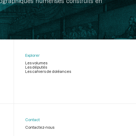
onographiques numérisés construits en
Explorer
Les volumes
Les députés
Les cahiers de doléances
Contact
Contactez-nous