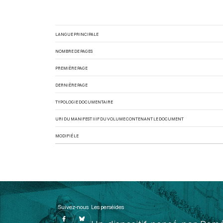
LANGUE PRINCIPALE
NOMBRE DE PAGES
PREMIÈRE PAGE
DERNIÈRE PAGE
TYPOLOGIE DOCUMENTAIRE
URI DU MANIFEST IIIF DU VOLUME CONTENANT LE DOCUMENT
MODIFIÉ LE
Suivez-nous
Les perséides