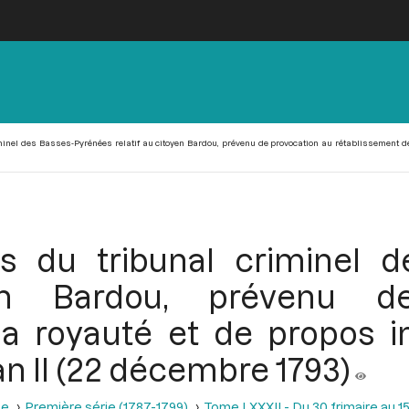
minel des Basses-Pyrénées relatif au citoyen Bardou, prévenu de provocation au rétablissement de l
res du tribunal criminel 
yen Bardou, prévenu d
a royauté et de propos in
n II (22 décembre 1793)
se
Première série (1787-1799)
Tome LXXXII - Du 30 frimaire au 15