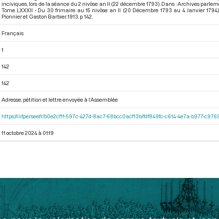
inciviques, lors de la séance du 2 nivôse an II (22 décembre 1793). Dans : Archives parl
Tome LXXXII - Du 30 frimaire au 15 nivôse an II (20 Décembre 1793 au 4 Janvier 1794
Pionnier et Gaston Barbier. 1913. p. 142.
Français
1
142
142
Adresse, pétition et lettre envoyée à l’Assemblée
https://iiif.persee.fr/b0e2cf11-597c-427d-8ac7-68bcc0acf13b/fdf849fc-c614-4e7a-b977-c97
11 octobre 2024 à 01:19