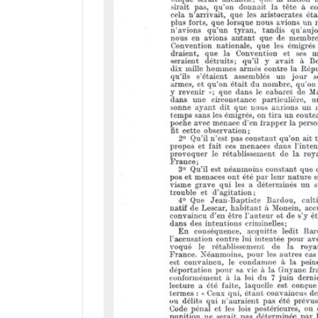
i
r
a
d
o
r