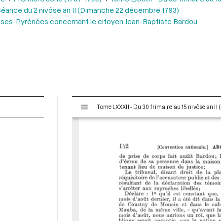
éance du 2 nivôse an II (Dimanche 22 décembre 1793)
Basses-Pyrénées concernant le citoyen Jean-Baptiste Bardou
V
Tome LXXXII - Du 30 frimaire au 15 nivôse an II
i
s
u
a
l
i
s
e
u
r
M