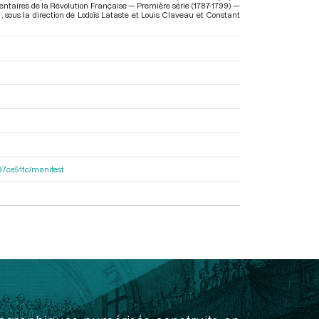
ementaires de la Révolution Française — Première série (1787-1799) —
)
, sous la direction de Lodoïs Lataste et Louis Claveau et Constant
697ce511c/manifest