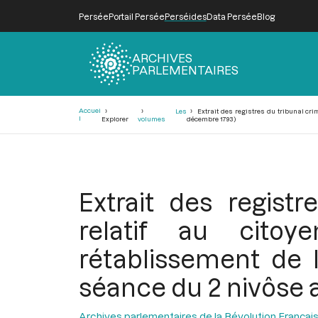
Persée
Portail Persée
Perséides
Data Persée
Blog
ARCHIVES
PARLEMENTAIRES
Fil
Accuei
Les
Extrait des registres du tribunal cri
d'Ariane
l
Explorer
volumes
décembre 1793)
Extrait des regist
relatif au cito
rétablissement de l
séance du 2 nivôse a
Archives parlementaires de la Révolution Françai