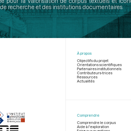
ée pour la valorisation de corpus textuels et ic
de recherche et des institutions documentaires.
À propos
Objectifs du projet
Orientations scientifiques
Partenaires institutionnels
Contributeurs-trices
Ressources
Actualités
Menu
du
pied
de
Comprendre
page
Comprendre le corpus
Aide à l'exploration
Foire aux questions