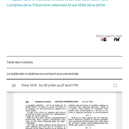
comptes de la Trésorerie nationale et sur l’état de la dette
Télécharger
Partager
Table des matières
La table des matières ne contient aucune entrée.
V
Tome XXIX - Du 29 juillet au 27 août 1791.
i
s
u
a
l
i
s
e