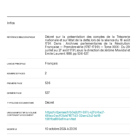
Infos
Décret sur la présentation des comptes de la Trésorerie
RÉFÉRENCE BIBLIOGRAPHIQUE
nationale et sur l’état de la dette, lors de la séance du 18 août
1791. Dans : Archives parlementaires de la Révolution
Française — Première série (1787-1799) — Tome XXIX - Du 29
juillet au 27 août 1791.
, sous la direction de Jérôme Mavidal et
Emile Laurent. 1888. pp. 536-537.
Français
LANGUE PRINCIPALE
2
NOMBRE DE PAGES
536
PREMIÈRE PAGE
537
DERNIÈRE PAGE
Décret
TYPOLOGIE DOCUMENTAIRE
https://iiif.persee.fr/b0e2cf11-597c-427d-8ac7-
URI DU MANIFEST IIIF DU VOLUME
CONTENANT LE DOCUMENT
68bcc0acf13b/e7f877d3-32ae-43c2-bd18-
1981fce886ef/manifest
10 octobre 2024 à 23:36
MODIFIÉ LE