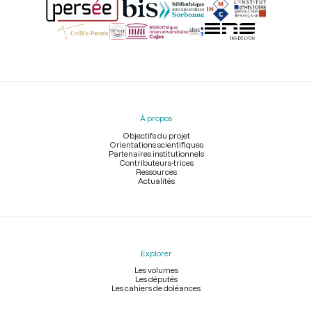
Menu
du
pied
À propos
de
page
Objectifs du projet
Orientations scientifiques
Partenaires institutionnels
Contributeurs-trices
Ressources
Actualités
Explorer
Les volumes
Les députés
Les cahiers de doléances