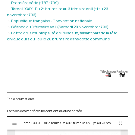
Première série (1787-1799)
Tome LXXIX - Du 21 brumaire au 3 frimaire an II (11 au 23
novembre 1793)
République française - Convention nationale
Séance du 3 frimaire an II (Samedi 23 Novembre 1793)
Lettre de la municipalité de Puiseaux, faisant part de la fête
civique qui a eu lieu le 20 brumaire dans cette commune
Télécharger
Partager
Table des matières
La table des matières ne contient aucune entrée.
V
Tome LXXIX - Du 21 brumaire au 3 frimaire an II (11 au 23 novembre 1793)
i
s