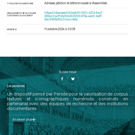
Adresse, pétition et lettre envoyée à l’Assemblée
TYPOLOGIE DOCUMENTAIRE
https://iiif.persee.fr/b0e2cf11-597c-427d-8ac7-
URI DU MANIFEST IIIF DU VOLUME
CONTENANT LE DOCUMENT
68bcc0acf13b/66d69299-8154-4ed0-bef7-
5dc99854fb30/manifest
11 octobre 2024 à 00:38
MODIFIÉ LE
Suivez-nous
Les perséides
Un dispositif pensé par Persée pour la valorisation de corpus
textuels et iconographiques numérisés construits en
partenariat avec des équipes de recherche et des institutions
documentaires.
En savoir plus