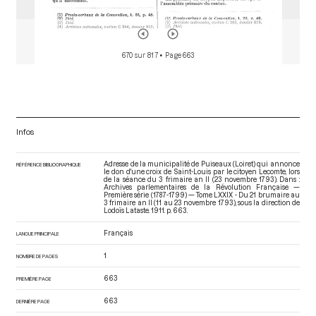
670 sur 817
• Page 663
Infos
Adresse de la municipalité de Puiseaux (Loiret) qui annonce
RÉFÉRENCE BIBLIOGRAPHIQUE
le don d'une croix de Saint-Louis par le citoyen Lecomte, lors
de la séance du 3 frimaire an II (23 novembre 1793). Dans :
Archives parlementaires de la Révolution Française —
Première série (1787-1799) — Tome LXXIX - Du 21 brumaire au
3 frimaire an II (11 au 23 novembre 1793)
, sous la direction de
Lodoïs Lataste. 1911. p. 663.
Français
LANGUE PRINCIPALE
1
NOMBRE DE PAGES
663
PREMIÈRE PAGE
663
DERNIÈRE PAGE