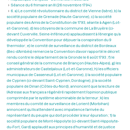
Séance du 6 frimaire an III (26 novembre 1794 )
6. a) Le comité révolutionnaire du district de Vienne (Isère), b) la
société populaire de Grenade (Haute-Garonne), c) la société
populaire des Amis de la Constitution de 1793, séante à Agen (Lot-
et-Garonne), d) les citoyens de la commune de La Bruyère (ci-
devant Cuverville, Seine-Inférieure) applaudissent à l’énergie qu’a
développée la Convention pour déjouer la conspiration du 9
thermidor ; e) le comité de surveillance du district de Bordeaux
(Bec-d’Ambès) remercie la Convention d’avoir rapporté le décret
rendu contre le département de la Gironde le 6 août 1793 ; f) le
conseil général de la commune de Briançon (Hautes-Alpes), g) les
administrateurs de Casteljaloux (Lot-et-Garonne), h) les officiers
municipaux de Casseneuil (Lot-et-Garonne), i) la société populaire
de Cyprien (ci-devant Saint-Cyprien, Dordogne), j) la société
populaire de Dinan (Côtes-du-Nord), annoncent que la lecture de
l’Adresse aux français a régénéré rapidement l’opinion publique
comprimée par le système abominable de la terreur ; k) les
membres du comité de surveillance de Lorient (Morbihan)
annoncent qu’ils attendent avec impatience l’arrivée du
représentant du peuple qui doit procéder à leur épuration ; 1) la
société populaire de Mont-Hippolyte (ci-devant Saint-Hippolyte-
du-Fort, Gard) applaudit aux principes d’humanité et de justice