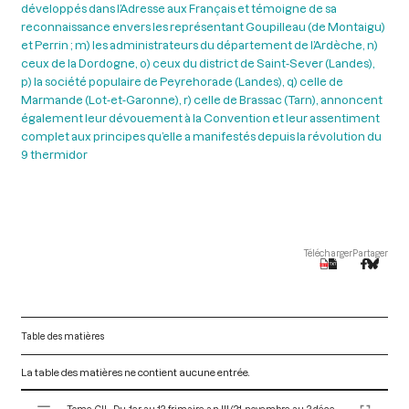
développés dans l’Adresse aux Français et témoigne de sa
reconnaissance envers les représentant Goupilleau (de Montaigu)
et Perrin ; m) les administrateurs du département de l’Ardèche, n)
ceux de la Dordogne, o) ceux du district de Saint-Sever (Landes),
p) la société populaire de Peyrehorade (Landes), q) celle de
Marmande (Lot-et-Garonne), r) celle de Brassac (Tarn), annoncent
également leur dévouement à la Convention et leur assentiment
complet aux principes qu’elle a manifestés depuis la révolution du
9 thermidor
Télécharger
Partager
Table des matières
La table des matières ne contient aucune entrée.
V