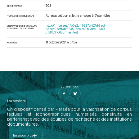
203
DERNIÈRE PAGE
Adresse, pétition et lettre envoyée à l’Assemblée
TYPOLOGIE DOCUMENTAIRE
https://iiif.persee.fr/b0e2cf11-597c-427d-8ac7-
URI DU MANIFEST IIIF DU VOLUME
CONTENANT LE DOCUMENT
68bcc0acf13b/353598bc-e07b-4fbc-96b9-
d188fc31c6c3/manifest
11 octobre 2024 à 07:34
MODIFIÉ LE
Suivez-nous
Les perséides
Un dispositif pensé par Persée pour la valorisation de corpus
textuels et iconographiques numérisés construits en
partenariat avec des équipes de recherche et des institutions
documentaires.
En savoir plus