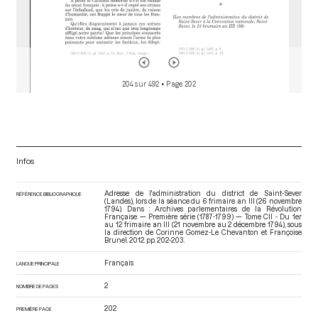
204 sur 492
• Page 202
Infos
Adresse de l'administration du district de Saint-Sever
RÉFÉRENCE BIBLIOGRAPHIQUE
(Landes), lors de la séance du 6 frimaire an III (26 novembre
1794). Dans : Archives parlementaires de la Révolution
Française — Première série (1787-1799) — Tome CII - Du 1er
au 12 frimaire an III (21 novembre au 2 décembre 1794)
, sous
la direction de Corinne Gomez-Le Chevanton et Françoise
Brunel. 2012. pp. 202-203.
Français
LANGUE PRINCIPALE
2
NOMBRE DE PAGES
202
PREMIÈRE PAGE