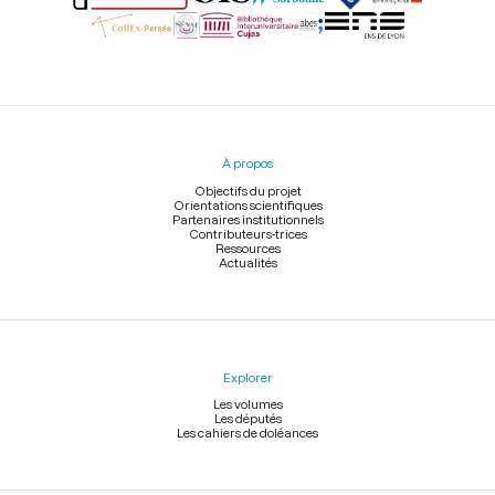
Menu
du
pied
À propos
de
page
Objectifs du projet
Orientations scientifiques
Partenaires institutionnels
Contributeurs-trices
Ressources
Actualités
Explorer
Les volumes
Les députés
Les cahiers de doléances