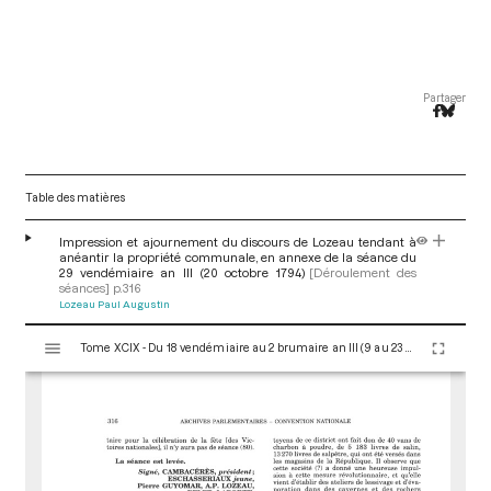
Partager
Table des matières
Impression et ajournement du discours de Lozeau tendant à
anéantir la propriété communale, en annexe de la séance du
29 vendémiaire an III (20 octobre 1794)
[Déroulement des
séances]
p.316
Lozeau Paul Augustin
V
Tome XCIX - Du 18 vendémiaire au 2 brumaire an III (9 au 23 octobre 1794)
i
s
u
a
l
i
s