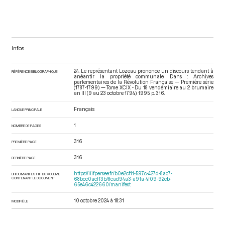
Infos
24. Le représentant Lozeau prononce un discours tendant à
RÉFÉRENCE BIBLIOGRAPHIQUE
anéantir la propriété communale. Dans : Archives
parlementaires de la Révolution Française — Première série
(1787-1799) — Tome XCIX - Du 18 vendémiaire au 2 brumaire
an III (9 au 23 octobre 1794)
. 1995. p. 316.
Français
LANGUE PRINCIPALE
1
NOMBRE DE PAGES
316
PREMIÈRE PAGE
316
DERNIÈRE PAGE
https://iiif.persee.fr/b0e2cf11-597c-427d-8ac7-
URI DU MANIFEST IIIF DU VOLUME
CONTENANT LE DOCUMENT
68bcc0acf13b/8cad94a3-a91a-4f09-92cb-
65e46c422660/manifest
10 octobre 2024 à 18:31
MODIFIÉ LE