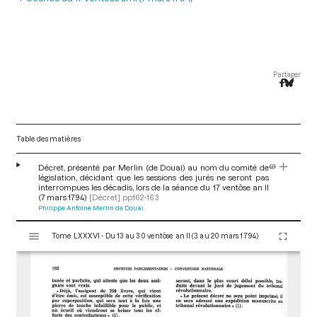
Partager
Table des matières
Décret, présenté par Merlin (de Douai) au nom du comité de
législation, décidant que les sessions des jurés ne seront pas
interrompues les décadis, lors de la séance du 17 ventôse an II
(7 mars 1794)
[Décret]
pp.162-163
Philippe Antoine Merlin de Douai
V
Tome LXXXVI - Du 13 au 30 ventôse an II (3 au 20 mars 1794)
i
s
u
a
l
i