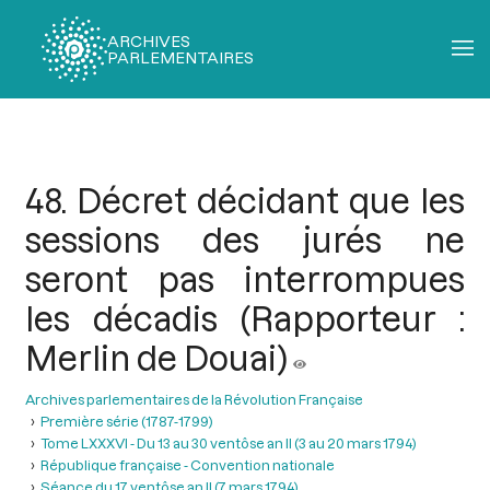
ARCHIVES
PARLEMENTAIRES
Fil
d'Ariane
48. Décret décidant que les
sessions des jurés ne
seront pas interrompues
les décadis (Rapporteur :
Merlin de Douai)
Archives parlementaires de la Révolution Française
Première série (1787-1799)
Tome LXXXVI - Du 13 au 30 ventôse an II (3 au 20 mars 1794)
République française - Convention nationale
Séance du 17 ventôse an II (7 mars 1794)