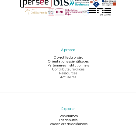
Menu
du
pied
À propos
de
page
Objectifs du projet
Orientations scientifiques
Partenaires institutionnels
Contributeurs-trices
Ressources
Actualités
Explorer
Les volumes
Les députés
Les cahiers de doléances