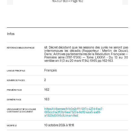
164 sur 803
• Page 162
Infos
48. Décret décidant que les sessions des jurés ne seront pas
RÉFÉRENCE BIBLIOGRAPHIQUE
interrompues les décadis (Rapporteur : Merlin de Douai).
Dans : Archives parlementaires de la Révolution Française —
Première série (1787-1799) — Tome LXXXVI - Du 13 au 30
ventôse an II (3 au 20 mars 1794)
. 1965. pp. 162-163.
Français
LANGUE PRINCIPALE
2
NOMBRE DE PAGES
162
PREMIÈRE PAGE
163
DERNIÈRE PAGE
https://iiif.persee.fr/b0e2cf11-597c-427d-8ac7-
URI DU MANIFEST IIIF DU VOLUME
CONTENANT LE DOCUMENT
68bcc0acf13b/6ea7523a-8d12-44a5-aa88-
a1929d996cfc/manifest
10 octobre 2024 à 18:18
MODIFIÉ LE