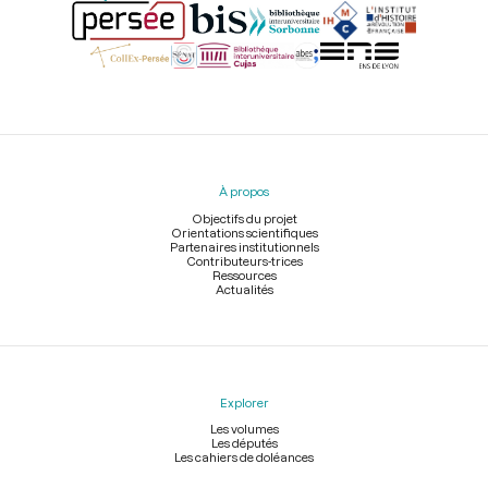
Menu
du
pied
À propos
de
page
Objectifs du projet
Orientations scientifiques
Partenaires institutionnels
Contributeurs-trices
Ressources
Actualités
Explorer
Les volumes
Les députés
Les cahiers de doléances