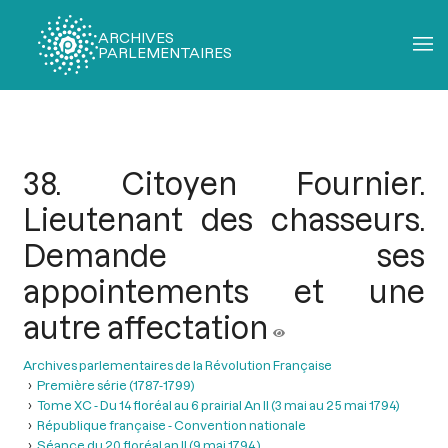
ARCHIVES
PARLEMENTAIRES
Fil
d'Ariane
38. Citoyen Fournier.
Lieutenant des chasseurs.
Demande ses
appointements et une
autre affectation
Archives parlementaires de la Révolution Française
Première série (1787-1799)
Tome XC - Du 14 floréal au 6 prairial An II (3 mai au 25 mai 1794)
République française - Convention nationale
Séance du 20 floréal an II (9 mai 1794 )