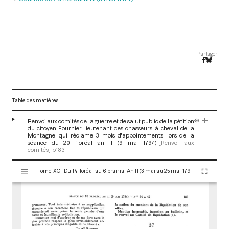
Partager
Table des matières
Renvoi aux comités de la guerre et de salut public de la pétition
du citoyen Fournier, lieutenant des chasseurs à cheval de la
Montagne, qui réclame 3 mois d'appointements, lors de la
séance du 20 floréal an II (9 mai 1794)
[Renvoi aux
comités]
p.183
V
Tome XC - Du 14 floréal au 6 prairial An II (3 mai au 25 mai 1794)
i
s
u
a
l
i