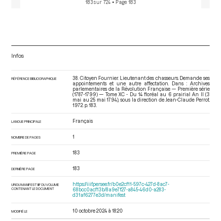
183 sur 724
• Page 183
Infos
38. Citoyen Fournier. Lieutenant des chasseurs. Demande ses
RÉFÉRENCE BIBLIOGRAPHIQUE
appointements et une autre affectation. Dans : Archives
parlementaires de la Révolution Française — Première série
(1787-1799) — Tome XC - Du 14 floréal au 6 prairial An II (3
mai au 25 mai 1794)
, sous la direction de Jean-Claude Perrot.
1972. p. 183.
Français
LANGUE PRINCIPALE
1
NOMBRE DE PAGES
183
PREMIÈRE PAGE
183
DERNIÈRE PAGE
https://iiif.persee.fr/b0e2cf11-597c-427d-8ac7-
URI DU MANIFEST IIIF DU VOLUME
CONTENANT LE DOCUMENT
68bcc0acf13b/8a9e7f27-a845-46d0-a283-
d31af6277e3d/manifest
10 octobre 2024 à 18:20
MODIFIÉ LE