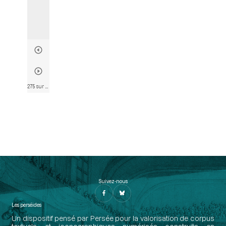
275 sur 835
• Page 268
Suivez-nous
Les perséides
Un dispositif pensé par Persée pour la valorisation de corpus