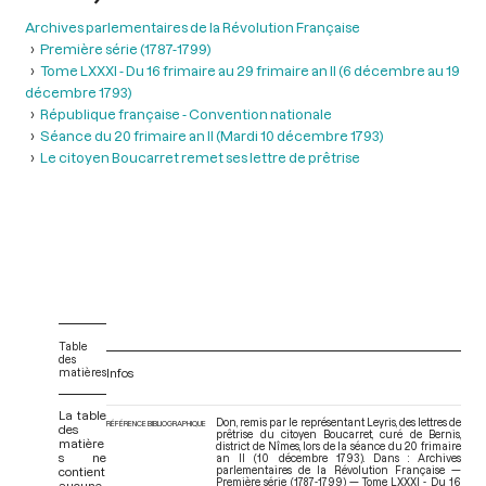
Archives parlementaires de la Révolution Française
Première série (1787-1799)
Tome LXXXI - Du 16 frimaire au 29 frimaire an II (6 décembre au 19
décembre 1793)
République française - Convention nationale
Séance du 20 frimaire an II (Mardi 10 décembre 1793)
Le citoyen Boucarret remet ses lettre de prêtrise
Table
des
matières
Infos
La table
Don, remis par le représentant Leyris, des lettres de
RÉFÉRENCE BIBLIOGRAPHIQUE
des
prêtrise du citoyen Boucarret, curé de Bernis,
matière
district de Nîmes, lors de la séance du 20 frimaire
s ne
an II (10 décembre 1793). Dans : Archives
contient
parlementaires de la Révolution Française —
Première série (1787-1799) — Tome LXXXI - Du 16
aucune