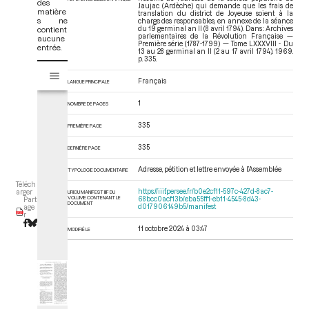
des
Jaujac (Ardèche) qui demande que les frais de
matière
translation du district de Joyeuse soient à la
s ne
charge des responsables, en annexe de la séance
contient
du 19 germinal an II (8 avril 1794). Dans : Archives
parlementaires de la Révolution Française —
aucune
Première série (1787-1799) — Tome LXXXVIII - Du
entrée.
13 au 28 germinal an II (2 au 17 avril 1794)
. 1969.
p. 335.
V
Tome LXXXVIII - Du 13 au 28 germinal an II (2 au 17 avril 1794)
i
Français
LANGUE PRINCIPALE
s
1
u
NOMBRE DE PAGES
a
335
PREMIÈRE PAGE
l
i
335
DERNIÈRE PAGE
s
e
Adresse, pétition et lettre envoyée à l’Assemblée
TYPOLOGIE DOCUMENTAIRE
u
Téléch
https://iiif.persee.fr/b0e2cf11-597c-427d-8ac7-
arger
URI DU MANIFEST IIIF DU
r
VOLUME CONTENANT LE
68bcc0acf13b/eba55ff1-eb11-4545-8d43-
Part
DOCUMENT
d017906149b5/manifest
age
M
r
i
11 octobre 2024 à 03:47
MODIFIÉ LE
r
a
d
o
r