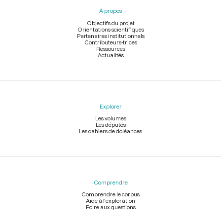
pied
À propos
de
page
Objectifs du projet
Orientations scientifiques
Partenaires institutionnels
Contributeurs-trices
Ressources
Actualités
Explorer
Les volumes
Les députés
Les cahiers de doléances
Comprendre
Comprendre le corpus
Aide à l'exploration
Foire aux questions