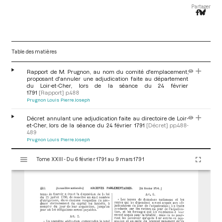
Partager
Table des matières
Rapport de M. Prugnon, au nom du comité d'emplacement,
proposant d'annuler une adjudication faite au département
du Loir-et-Cher, lors de la séance du 24 février
1791
[Rapport]
p.488
Prugnon Louis Pierre Joseph
Décret annulant une adjudication faite au directoire de Loir-
et-Cher, lors de la séance du 24 février 1791
[Décret]
pp.488-
489
Prugnon Louis Pierre Joseph
V
Tome XXIII - Du 6 février 1791 au 9 mars 1791
i
s
u
a
l
i
s