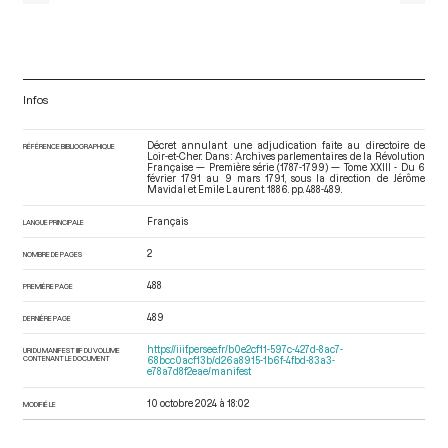
Infos
Décret annulant une adjudication faite au directoire de
RÉFÉRENCE BIBLIOGRAPHIQUE
Loir-et-Cher. Dans : Archives parlementaires de la Révolution
Française — Première série (1787-1799) — Tome XXIII - Du 6
février 1791 au 9 mars 1791
, sous la direction de Jérôme
Mavidal et Emile Laurent. 1886. pp. 488-489.
Français
LANGUE PRINCIPALE
2
NOMBRE DE PAGES
488
PREMIÈRE PAGE
489
DERNIÈRE PAGE
https://iiif.persee.fr/b0e2cf11-597c-427d-8ac7-
URI DU MANIFEST IIIF DU VOLUME
CONTENANT LE DOCUMENT
68bcc0acf13b/d26a8915-1b6f-4fbd-83a3-
e78a7d8f2eae/manifest
10 octobre 2024 à 18:02
MODIFIÉ LE