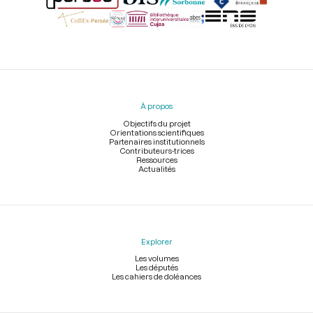
Menu
du
pied
À propos
de
page
Objectifs du projet
Orientations scientifiques
Partenaires institutionnels
Contributeurs-trices
Ressources
Actualités
Explorer
Les volumes
Les députés
Les cahiers de doléances