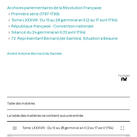
Archives parlementaires de la Révolution Française
Première série (1787-1799)
Tome LXXXVIII - Du 13 au 28 germinal an II (2 au 17 avril 1794)
République française - Convention nationale
Séance du 24 germinal an II (13 avril 1794)
72. Représentant Bernard (de Saintes). Situation à Beaune
André Antoine Bernard de Saintes
Partager
Table des matières
La table des matières ne contient aucune entrée.
V
Tome LXXXVIII - Du 13 au 28 germinal an II (2 au 17 avril 1794)
i
s