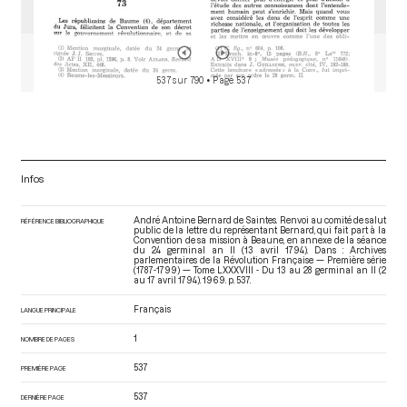
537 sur 790
• Page 537
Infos
André Antoine Bernard de Saintes. Renvoi au comité de salut
RÉFÉRENCE BIBLIOGRAPHIQUE
public de la lettre du représentant Bernard, qui fait part à la
Convention de sa mission à Beaune, en annexe de la séance
du 24 germinal an II (13 avril 1794). Dans : Archives
parlementaires de la Révolution Française — Première série
(1787-1799) — Tome LXXXVIII - Du 13 au 28 germinal an II (2
au 17 avril 1794)
. 1969. p. 537.
Français
LANGUE PRINCIPALE
1
NOMBRE DE PAGES
537
PREMIÈRE PAGE
537
DERNIÈRE PAGE