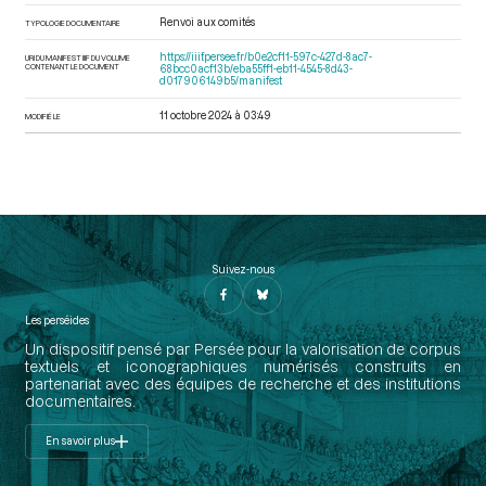
Renvoi aux comités
TYPOLOGIE DOCUMENTAIRE
https://iiif.persee.fr/b0e2cf11-597c-427d-8ac7-
URI DU MANIFEST IIIF DU VOLUME
CONTENANT LE DOCUMENT
68bcc0acf13b/eba55ff1-eb11-4545-8d43-
d017906149b5/manifest
11 octobre 2024 à 03:49
MODIFIÉ LE
Suivez-nous
Les perséides
Un dispositif pensé par Persée pour la valorisation de corpus
textuels et iconographiques numérisés construits en
partenariat avec des équipes de recherche et des institutions
documentaires.
En savoir plus