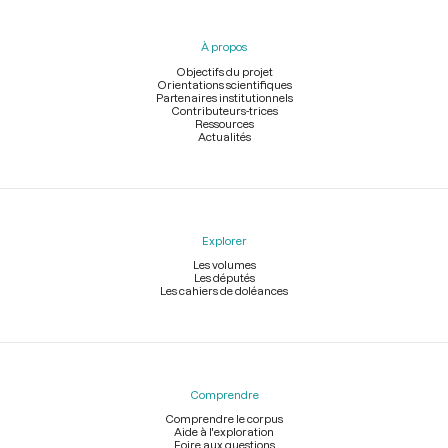
du
pied
À propos
de
page
Objectifs du projet
Orientations scientifiques
Partenaires institutionnels
Contributeurs-trices
Ressources
Actualités
Explorer
Les volumes
Les députés
Les cahiers de doléances
Comprendre
Comprendre le corpus
Aide à l'exploration
Foire aux questions