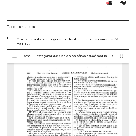
Table des matières
Objets relatifs au régime particulier de la province du
Hainaut
V
Tome II - Etats généraux ; Cahiers des sénéchaussées et bailliages
i
s
u
a
l
i
s
e
u
r
M
i
r
a