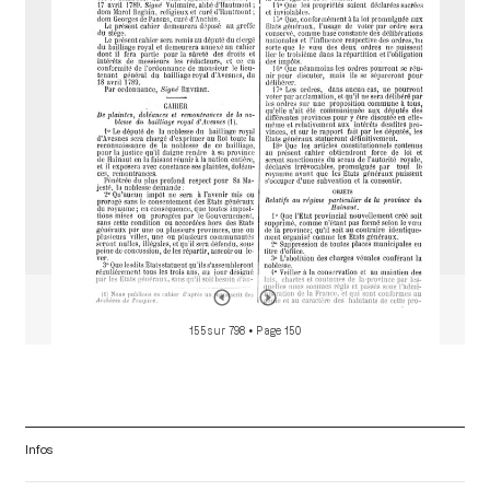
d
o
r
155 sur 798
• Page 150
Infos