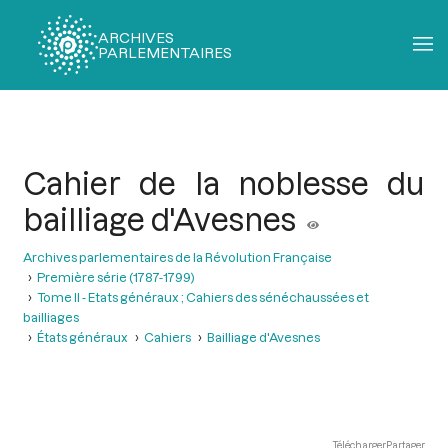
ARCHIVES
PARLEMENTAIRES
Fil
d'Ariane
Cahier de la noblesse du
bailliage d'Avesnes
Archives parlementaires de la Révolution Française
Première série (1787-1799)
Tome II - Etats généraux ; Cahiers des sénéchaussées et
bailliages
États généraux
Cahiers
Bailliage d'Avesnes
Télécharger
Partager