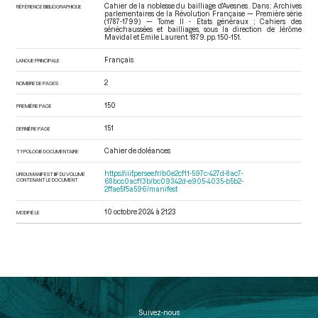
Cahier de la noblesse du bailliage d'Avesnes . Dans : Archives
RÉFÉRENCE BIBLIOGRAPHIQUE
parlementaires de la Révolution Française — Première série
(1787-1799) — Tome II - Etats généraux ; Cahiers des
sénéchaussées et bailliages
, sous la direction de Jérôme
Mavidal et Emile Laurent. 1879. pp. 150-151.
Français
LANGUE PRINCIPALE
2
NOMBRE DE PAGES
150
PREMIÈRE PAGE
151
DERNIÈRE PAGE
Cahier de doléances
TYPOLOGIE DOCUMENTAIRE
https://iiif.persee.fr/b0e2cf11-597c-427d-8ac7-
URI DU MANIFEST IIIF DU VOLUME
CONTENANT LE DOCUMENT
68bcc0acf13b/bc09342d-e905-4035-b5b2-
2ffae5f5a596/manifest
10 octobre 2024 à 21:23
MODIFIÉ LE
Suivez-nous