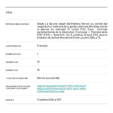
Infos
Sieyès La Baume Joseph Barthélemy. Renvoi au comité des
RÉFÉRENCE BIBLIOGRAPHIQUE
rapports d'un mémoire de la garde nationale d'Antibes, lors de
la séance du mercredi 13 juillet 1790. Dans : Archives
parlementaires de la Révolution Française — Première série
(1787-1799) — Tome XVII - Du 9 juillet au 12 aout 1790
, sous la
direction de Jérôme Mavidal et Emile Laurent. 1884. p. 78.
Français
LANGUE PRINCIPALE
1
NOMBRE DE PAGES
78
PREMIÈRE PAGE
78
DERNIÈRE PAGE
Renvoi aux comités
TYPOLOGIE DOCUMENTAIRE
https://iiif.persee.fr/b0e2cf11-597c-427d-8ac7-
URI DU MANIFEST IIIF DU VOLUME
CONTENANT LE DOCUMENT
68bcc0acf13b/9bc3d419-2607-4ec0-9fb6-
c238b3be1592/manifest
11 octobre 2024 à 12:17
MODIFIÉ LE