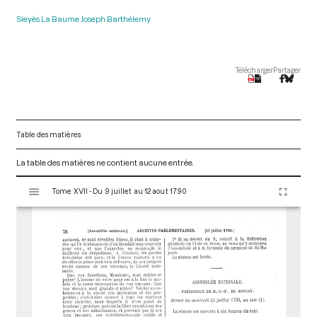
Sieyès La Baume Joseph Barthélemy
Télécharger
Partager
Table des matières
La table des matières ne contient aucune entrée.
V
Tome XVII - Du 9 juillet au 12 aout 1790
i
s
u
a
l
i
s
e
u