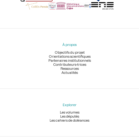
Menu
du
pied
À propos
de
page
Objectifs du projet
Orientations scientifiques
Partenaires institutionnels
Contributeurs-trices
Ressources
Actualités
Explorer
Les volumes
Les députés
Les cahiers de doléances