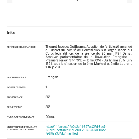
Infos
Thouret Jacques Guillaume. Adoption de l'article 40 amendé
RÉFÉRENCE BIBLIOGRAPHIQUE
du décret du comité de Constitution sur l’organisation du
Corps législatif, lors de la séance du 20 mai 1791. Dans :
Archives parlementaires de la Révolution Française —
Première série (1787-1799) — Tome XXVI - Du 12 mai au 5 juin
1791.
, sous la direction de Jérôme Mavidal et Emile Laurent.
1887. p. 253.
Français
LANGUE PRINCIPALE
1
NOMBRE DE PAGES
253
PREMIÈRE PAGE
253
DERNIÈRE PAGE
Décret
TYPOLOGIE DOCUMENTAIRE
https://iiif.persee.fr/b0e2cf11-597c-427d-8ac7-
URI DU MANIFEST IIIF DU VOLUME
CONTENANT LE DOCUMENT
68bcc0acf13b/f05b6cb0-2663-4460-b657-
fe6f5ea3c7dc/manifest