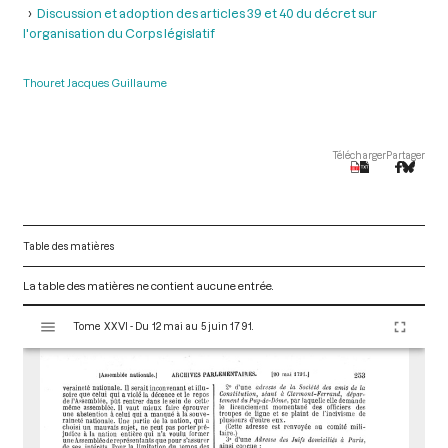
Discussion et adoption des articles 39 et 40 du décret sur
l'organisation du Corps législatif
Thouret Jacques Guillaume
Télécharger
Partager
Table des matières
La table des matières ne contient aucune entrée.
V
Tome XXVI - Du 12 mai au 5 juin 1791.
i
s
u
a
l
i
s