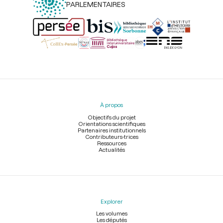
PARLEMENTAIRES
Menu
du
pied
À propos
de
page
Objectifs du projet
Orientations scientifiques
Partenaires institutionnels
Contributeurs-trices
Ressources
Actualités
Explorer
Les volumes
Les députés