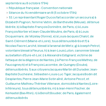
septembre au 8 octobre 1794)
République française - Convention nationale
Séance du 14 vendémiaire an III (5 octobre 1794)
53. Le représentant Roger Ducos fait accorder un secours a) à
Elizabeth Pognon, femme Vatrin, de Bantheville (Meuse), détenue
libérée, b) à Baptiste-François Dorinière, de Paris, c) à Louis-
François Nortier et Jean-Claude Moulins, de Paris, d) à Louis
Dicquemare, de Vézelay (Yonne), e) à Louis-Jacques Chalot, de
Saint-Clément (Maine-et-Loire), tous détenus libérés et f) à
Nicolas-Fiacre Larché, blessé à l’arsenal de Metz, g) à Joseph Petrot,
volontaire blessé à Fleurus, h) à Jean-Louis Luton, canonnier blessé
au bataillon d’Eure-et-Loir, i) à Alexandre Estignard, victime de
l’attaque de la diligence de Nantes, j) à Pierre-François Mathey, de
Faucogney k) et à François Lacombe, de Quingey (Doubs),
détenus libérés, 1) aux citoyens Jacques-Martin dit Duradier, Jean-
Baptiste Duchesne, Sébastien-Louis-Luc Tiger, Jacques Bodin dit
Desplantes, Pierre-Jean-Marie Sotin aîné, Antoine Pecot, et
Guillaume-Mathieu-Thérèse Villenave, domiciliés à Nantes (Loire-
Inférieure), tous détenus libérés, m) à Jean-Henri Fischer, de
Kerkastel (Bas-Rhin), n) à Benoît Boudier, de Paris, également
détenus libérés