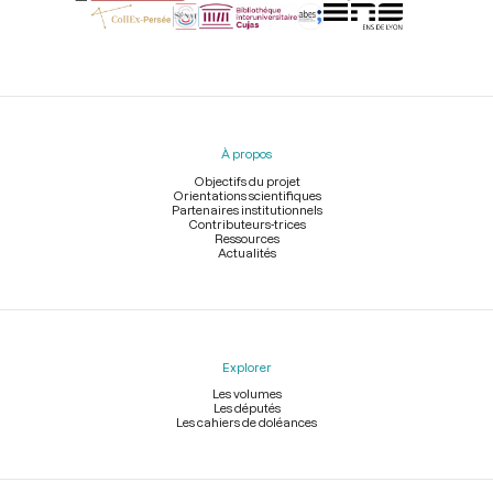
Menu
du
pied
À propos
de
page
Objectifs du projet
Orientations scientifiques
Partenaires institutionnels
Contributeurs-trices
Ressources
Actualités
Explorer
Les volumes
Les députés
Les cahiers de doléances