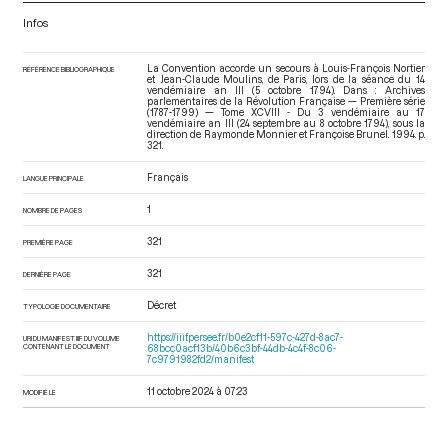
Infos
La Convention accorde un secours à Louis-François Nortier
RÉFÉRENCE BIBLIOGRAPHIQUE
et Jean-Claude Moulins, de Paris, lors de la séance du 14
vendémiaire an III (5 octobre 1794). Dans : Archives
parlementaires de la Révolution Française — Première série
(1787-1799) — Tome XCVIII - Du 3 vendémiaire au 17
vendémiaire an III (24 septembre au 8 octobre 1794)
, sous la
direction de Raymonde Monnier et Françoise Brunel. 1994. p.
321.
Français
LANGUE PRINCIPALE
1
NOMBRE DE PAGES
321
PREMIÈRE PAGE
321
DERNIÈRE PAGE
Décret
TYPOLOGIE DOCUMENTAIRE
https://iiif.persee.fr/b0e2cf11-597c-427d-8ac7-
URI DU MANIFEST IIIF DU VOLUME
CONTENANT LE DOCUMENT
68bcc0acf13b/40b6c3bf-44db-4c4f-8c06-
7c9791982fd2/manifest
11 octobre 2024 à 07:23
MODIFIÉ LE