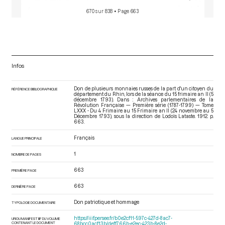
670 sur 838
• Page 663
Infos
Don de plusieurs monnaies russes de la part d'un citoyen du
RÉFÉRENCE BIBLIOGRAPHIQUE
département du Rhin, lors de la séance du 15 frimaire an II (5
décembre 1793). Dans : Archives parlementaires de la
Révolution Française — Première série (1787-1799) — Tome
LXXX - Du 4 Frimaire au 15 Frimaire an II (24 novembre au 5
Décembre 1793)
, sous la direction de Lodoïs Lataste. 1912. p.
663.
Français
LANGUE PRINCIPALE
1
NOMBRE DE PAGES
663
PREMIÈRE PAGE
663
DERNIÈRE PAGE
Don patriotique et hommage
TYPOLOGIE DOCUMENTAIRE
https://iiif.persee.fr/b0e2cf11-597c-427d-8ac7-
URI DU MANIFEST IIIF DU VOLUME
CONTENANT LE DOCUMENT
68bcc0acf13b/deff766b-e2ec-423b-8e2d-