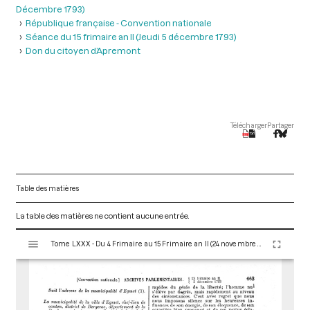
Décembre 1793)
République française - Convention nationale
Séance du 15 frimaire an II (Jeudi 5 décembre 1793)
Don du citoyen d’Apremont
Télécharger
Partager
Table des matières
La table des matières ne contient aucune entrée.
V
Tome LXXX - Du 4 Frimaire au 15 Frimaire an II (24 novembre au 5 Décembre 1793)
i
s
u
a
l