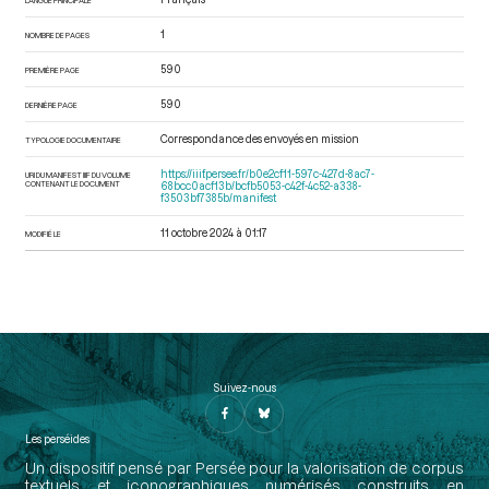
1
NOMBRE DE PAGES
590
PREMIÈRE PAGE
590
DERNIÈRE PAGE
Correspondance des envoyés en mission
TYPOLOGIE DOCUMENTAIRE
https://iiif.persee.fr/b0e2cf11-597c-427d-8ac7-
URI DU MANIFEST IIIF DU VOLUME
CONTENANT LE DOCUMENT
68bcc0acf13b/bcfb5053-c42f-4c52-a338-
f3503bf7385b/manifest
11 octobre 2024 à 01:17
MODIFIÉ LE
Suivez-nous
Les perséides
Un dispositif pensé par Persée pour la valorisation de corpus
textuels et iconographiques numérisés construits en