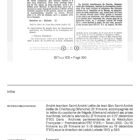
597 sur 835
• Page 590
Infos
André Jeanbon Saint-André. Lettre de Jean Bon-Saint-André,
RÉFÉRENCE BIBLIOGRAPHIQUE
datée de Cherbourg (Manche), 23 frimaire, accompagnée de
la lettre du capitaine de frégate Allemand relatant ses prises
maritimes, lors de la séance du 27 frimaire an II (17 décembre
1793). Dans : Archives parlementaires de la Révolution
Française — Première série (1787-1799) — Tome LXXXI - Du 16
frimaire au 29 frimaire an II (6 décembre au 19 décembre
1793)
, sous la direction de Lodoïs Lataste. 1913. p. 590.
Français
LANGUE PRINCIPALE