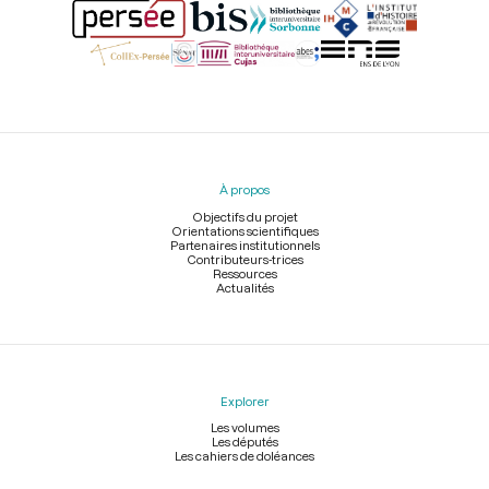
Menu
du
pied
À propos
de
page
Objectifs du projet
Orientations scientifiques
Partenaires institutionnels
Contributeurs-trices
Ressources
Actualités
Explorer
Les volumes
Les députés
Les cahiers de doléances