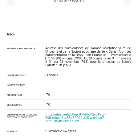
177 sur 817
• Page 170
Infos
Adresse des sans-culottes de l’armée révolutionnaire de
RÉFÉRENCE BIBLIOGRAPHIQUE
l’Ardèche et de la Société populaire de Seix. Dans : Archives
parlementaires de la Révolution Française — Première série
(1787-1799) — Tome LXXIX - Du 21 brumaire au 3 frimaire an
II (11 au 23 novembre 1793)
, sous la direction de Lodoïs
Lataste. 1911. p. 170.
Français
LANGUE PRINCIPALE
1
NOMBRE DE PAGES
170
PREMIÈRE PAGE
170
DERNIÈRE PAGE
https://iiif.persee.fr/b0e2cf11-597c-427d-8ac7-
URI DU MANIFEST IIIF DU VOLUME
CONTENANT LE DOCUMENT
68bcc0acf13b/66d69299-8154-4ed0-bef7-
5dc99854fb30/manifest
10 octobre 2024 à 18:13
MODIFIÉ LE