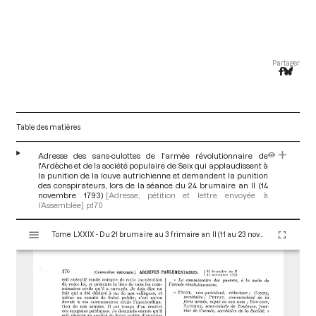
Partager
Table des matières
Adresse des sans-culottes de l'armée révolutionnaire de
l'Ardèche et de la société populaire de Seix qui applaudissent à
la punition de la louve autrichienne et demandent la punition
des conspirateurs, lors de la séance du 24 brumaire an II (14
novembre 1793)
[Adresse, pétition et lettre envoyée à
l’Assemblée]
p.170
V
Tome LXXIX - Du 21 brumaire au 3 frimaire an II (11 au 23 novembre 1793)
i
s
u
a
l
i