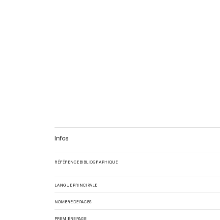
Infos
RÉFÉRENCE BIBLIOGRAPHIQUE
LANGUE PRINCIPALE
NOMBRE DE PAGES
PREMIÈRE PAGE