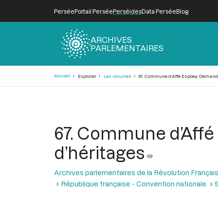
Persée
Portail Persée
Perséides
Data Persée
Blog
ARCHIVES
PARLEMENTAIRES
Fil
Accueil
Explorer
Les volumes
67. Commune d’Affé Espoey. Demande 
d'Ariane
67. Commune d’Affé 
d’héritages
Archives parlementaires de la Révolution Françai
République française - Convention nationale
S