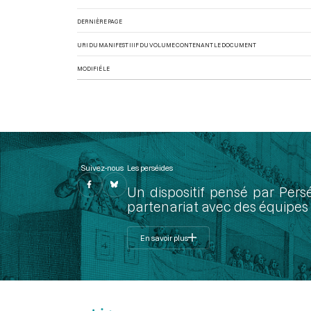
DERNIÈRE PAGE
URI DU MANIFEST IIIF DU VOLUME CONTENANT LE DOCUMENT
MODIFIÉ LE
Suivez-nous
Les perséides
Un dispositif pensé par Pers
partenariat avec des équipes 
En savoir plus