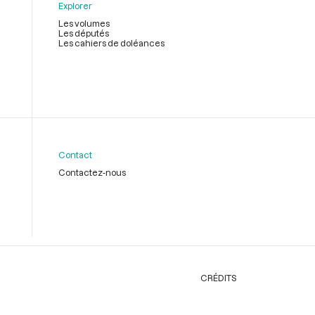
Explorer
Les volumes
Les députés
Les cahiers de doléances
Contact
Contactez-nous
CRÉDITS