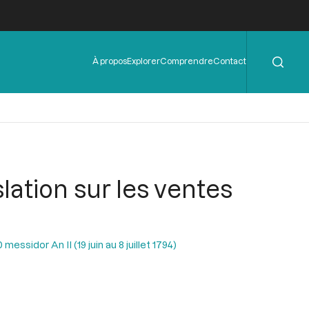
Rechercher
Menu
À propos
Explorer
Comprendre
Contact
de
l'en-
tête
ation sur les ventes
essidor An II (19 juin au 8 juillet 1794)