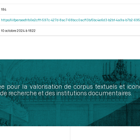
184
https://iiif.persee.fr/b0e2cf11-597c-427d-8ac7-68bcc0acf13b/5bc4e6d3-b2b1-4a9a-b7b2-6
10 octobre 2024 à 18:22
ée pour la valorisation de corpus textuels et ic
de recherche et des institutions documentaires.