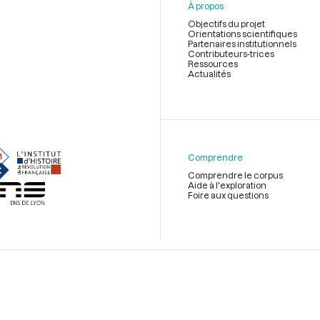
À propos
Objectifs du projet
Orientations scientifiques
Partenaires institutionnels
Contributeurs-trices
Ressources
Actualités
Menu
du
pied
de
Comprendre
page
Comprendre le corpus
Aide à l'exploration
Foire aux questions