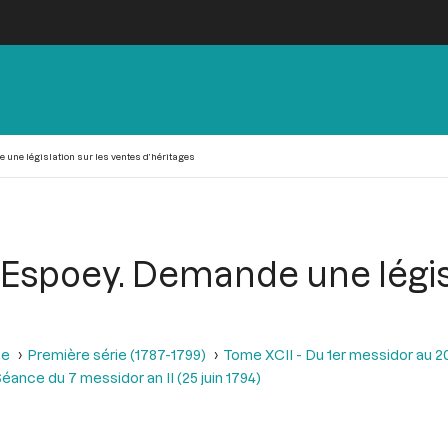
une législation sur les ventes d’héritages
Espoey. Demande une législ
se
Première série (1787-1799)
Tome XCII - Du 1er messidor au 20 m
éance du 7 messidor an II (25 juin 1794)