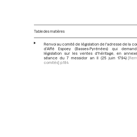
Table des matières
Renvoi au comité de législation de l'adresse de la
d'Affé Espoey (Basses-Pyrénées) qui deman
législation sur les ventes d'héritage, en annex
séance du 7 messidor an II (25 juin 1794)
[Ren
comités]
p.184