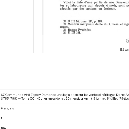
182 sur
67. Commune d’Affé Espoey. Demande une législation sur les ventes d’héritages. Dans : A
(1787-1799) — Tome XCII - Du 1er messidor au 20 messidor An II (19 juin au 8 juillet 1794)
, 
Français
1
184