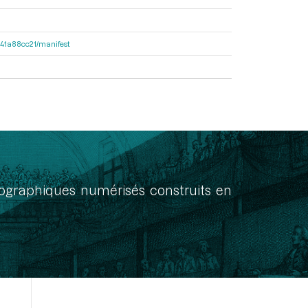
9541a88cc21/manifest
onographiques numérisés construits en