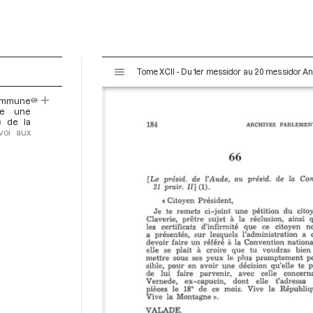
V
Tome XCII - Du 1er messidor au 20 messidor An II 
i
s
 commune
u
de une
a
e de la
voi aux
l
i
s
e
u
r
M
i
r
a
d
o