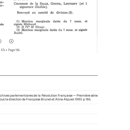
 574
• Page 184
rchives parlementaires de la Révolution Française — Première série
sous la direction de Françoise Brunel et Aline Alquier. 1980. p. 184.