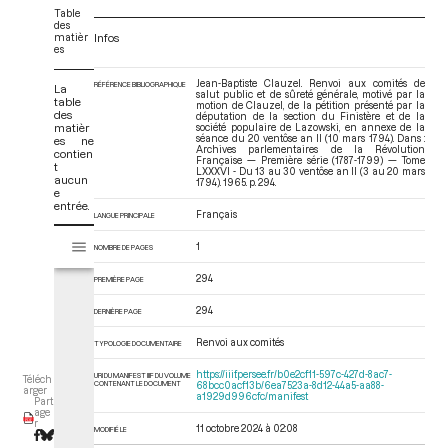
Table
des
matièr
Infos
es
Jean-Baptiste Clauzel. Renvoi aux comités de
RÉFÉRENCE BIBLIOGRAPHIQUE
La
salut public et de sûreté générale, motivé par la
table
motion de Clauzel, de la pétition présenté par la
des
députation de la section du Finistère et de la
matièr
société populaire de Lazowski, en annexe de la
séance du 20 ventôse an II (10 mars 1794). Dans :
es ne
Archives parlementaires de la Révolution
contien
Française — Première série (1787-1799) — Tome
t
LXXXVI - Du 13 au 30 ventôse an II (3 au 20 mars
aucun
1794)
. 1965. p. 294.
e
entrée.
Français
LANGUE PRINCIPALE
V
Tome LXXXVI - Du 13 au 30 ventôse an II (3 au 20 mars 1794)
1
NOMBRE DE PAGES
i
s
294
PREMIÈRE PAGE
u
a
294
DERNIÈRE PAGE
l
Renvoi aux comités
i
TYPOLOGIE DOCUMENTAIRE
s
https://iiif.persee.fr/b0e2cf11-597c-427d-8ac7-
URI DU MANIFEST IIIF DU VOLUME
Téléch
e
CONTENANT LE DOCUMENT
68bcc0acf13b/6ea7523a-8d12-44a5-aa88-
arger
a1929d996cfc/manifest
Part
u
age
r
r
11 octobre 2024 à 02:08
MODIFIÉ LE
M