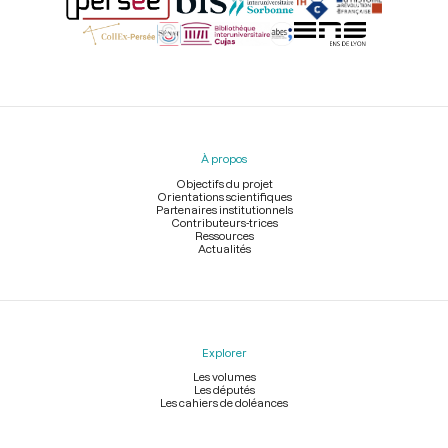
Menu
du
pied
À propos
de
page
Objectifs du projet
Orientations scientifiques
Partenaires institutionnels
Contributeurs-trices
Ressources
Actualités
Explorer
Les volumes
Les députés
Les cahiers de doléances