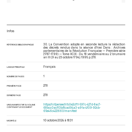
Infos
30. La Convention adopte en seconde lecture la rédaction
RÉFÉRENCE BIBLIOGRAPHIQUE
des décrets rendus dans la séance d’hier. Dans : Archives
parlementaires de la Révolution Française — Première série
(1787-1799) — Tome XCIX - Du 18 vendémiaire au 2 brumaire
an III (9 au 23 octobre 1794)
. 1995. p. 278.
Français
LANGUE PRINCIPALE
1
NOMBRE DE PAGES
278
PREMIÈRE PAGE
278
DERNIÈRE PAGE
https://iiif.persee.fr/b0e2cf11-597c-427d-8ac7-
URI DU MANIFEST IIIF DU VOLUME
CONTENANT LE DOCUMENT
68bcc0acf13b/8cad94a3-a91a-4f09-92cb-
65e46c422660/manifest
10 octobre 2024 à 18:31
MODIFIÉ LE