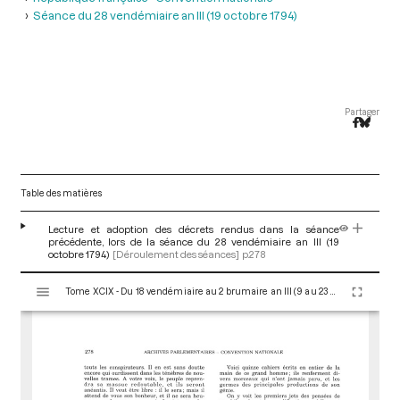
Séance du 28 vendémiaire an III (19 octobre 1794)
Partager
Table des matières
Lecture et adoption des décrets rendus dans la séance
précédente, lors de la séance du 28 vendémiaire an III (19
octobre 1794)
[Déroulement des séances]
p.278
V
Tome XCIX - Du 18 vendémiaire au 2 brumaire an III (9 au 23 octobre 1794)
i
s
u
a
l
i
s