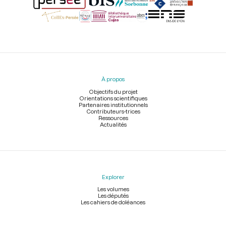
Menu
du
pied
À propos
de
page
Objectifs du projet
Orientations scientifiques
Partenaires institutionnels
Contributeurs-trices
Ressources
Actualités
Explorer
Les volumes
Les députés
Les cahiers de doléances