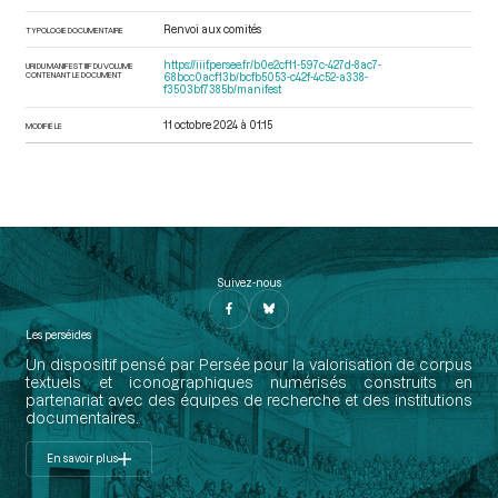
Renvoi aux comités
TYPOLOGIE DOCUMENTAIRE
https://iiif.persee.fr/b0e2cf11-597c-427d-8ac7-
URI DU MANIFEST IIIF DU VOLUME
CONTENANT LE DOCUMENT
68bcc0acf13b/bcfb5053-c42f-4c52-a338-
f3503bf7385b/manifest
11 octobre 2024 à 01:15
MODIFIÉ LE
Suivez-nous
Les perséides
Un dispositif pensé par Persée pour la valorisation de corpus
textuels et iconographiques numérisés construits en
partenariat avec des équipes de recherche et des institutions
documentaires.
En savoir plus