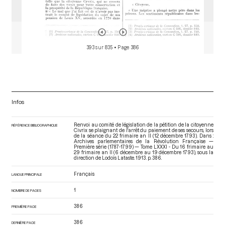
393 sur 835
• Page 386
Infos
Renvoi au comité de législation de la pétition de la citoyenne
RÉFÉRENCE BIBLIOGRAPHIQUE
Civrix se plaignant de l'arrêt du paiement de ses secours, lors
de la séance du 22 frimaire an II (12 décembre 1793). Dans :
Archives parlementaires de la Révolution Française —
Première série (1787-1799) — Tome LXXXI - Du 16 frimaire au
29 frimaire an II (6 décembre au 19 décembre 1793)
, sous la
direction de Lodoïs Lataste. 1913. p. 386.
Français
LANGUE PRINCIPALE
1
NOMBRE DE PAGES
386
PREMIÈRE PAGE
386
DERNIÈRE PAGE