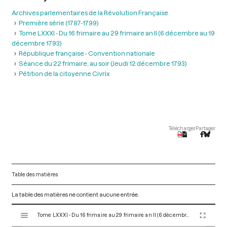
Archives parlementaires de la Révolution Française
Première série (1787-1799)
Tome LXXXI - Du 16 frimaire au 29 frimaire an II (6 décembre au 19
décembre 1793)
République française - Convention nationale
Séance du 22 frimaire, au soir (Jeudi 12 décembre 1793)
Pétition de la citoyenne Civrix
Télécharger
Partager
Table des matières
La table des matières ne contient aucune entrée.
V
Tome LXXXI - Du 16 frimaire au 29 frimaire an II (6 décembre au 19 décembre 1793)
i