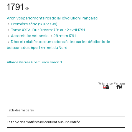
1791
Archives parlementaires de la Révolution Française
Première série (1787-1799)
Tome XXIV - Du 10 mars 1791 au 12 avril 1791
Assemblée nationale
28 mars 1791
Décret relatif aux soumissions faites par les débitants de
boissons du département du Nord
Allarde Pierre-Gilbert Leroy, baron d'
Télécharger
Partager
Table des matières
La table des matières ne contient aucune entrée.
V