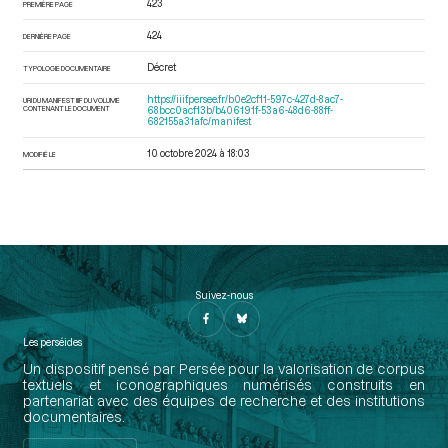
423
PREMIÈRE PAGE
424
DERNIÈRE PAGE
Décret
TYPOLOGIE DOCUMENTAIRE
https://iiif.persee.fr/b0e2cf11-597c-427d-8ac7-
URI DU MANIFEST IIIF DU VOLUME
CONTENANT LE DOCUMENT
68bcc0acf13b/b406191f-53a6-48d6-88ff-
682155a31afc/manifest
10 octobre 2024 à 18:03
MODIFIÉ LE
Suivez-nous
Les perséides
Un dispositif pensé par Persée pour la valorisation de corpus
textuels et iconographiques numérisés construits en
partenariat avec des équipes de recherche et des institutions
documentaires.