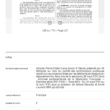
428 sur 774
• Page 423
Infos
Allarde Pierre-Gilbert Leroy, baron d'. Décret, présenté par M.
RÉFÉRENCE BIBLIOGRAPHIQUE
d'Allarde, au nom du comité des contributions publiques,
relatif aux soumissions faites par les débitants de boissons du
département du Nord, lors de la séance du 28 mars 1791. Dans
: Archives parlementaires de la Révolution Française —
Première série (1787-1799) — Tome XXIV - Du 10 mars 1791 au
12 avril 1791
, sous la direction de Jérôme Mavidal et Emile
Laurent. 1886. pp. 423-424.
Français
LANGUE PRINCIPALE
2
NOMBRE DE PAGES