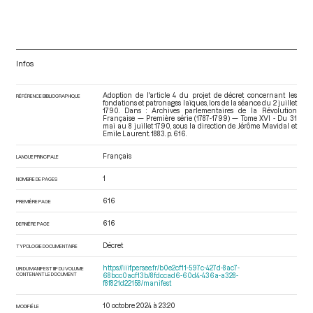
Infos
Adoption de l'article 4 du projet de décret concernant les
RÉFÉRENCE BIBLIOGRAPHIQUE
fondations et patronages laïques, lors de la séance du 2 juillet
1790. Dans : Archives parlementaires de la Révolution
Française — Première série (1787-1799) — Tome XVI - Du 31
mai au 8 juillet 1790
, sous la direction de Jérôme Mavidal et
Emile Laurent. 1883. p. 616.
Français
LANGUE PRINCIPALE
1
NOMBRE DE PAGES
616
PREMIÈRE PAGE
616
DERNIÈRE PAGE
Décret
TYPOLOGIE DOCUMENTAIRE
https://iiif.persee.fr/b0e2cf11-597c-427d-8ac7-
URI DU MANIFEST IIIF DU VOLUME
CONTENANT LE DOCUMENT
68bcc0acf13b/8fdccad6-60d4-436a-a328-
f8f821d22158/manifest
10 octobre 2024 à 23:20
MODIFIÉ LE