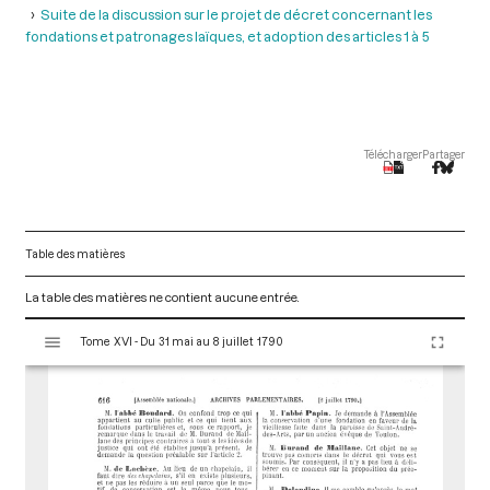
Suite de la discussion sur le projet de décret concernant les
fondations et patronages laïques, et adoption des articles 1 à 5
Télécharger
Partager
Table des matières
La table des matières ne contient aucune entrée.
V
Tome XVI - Du 31 mai au 8 juillet 1790
i
s
u
a
l
i
s