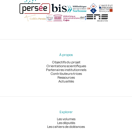
Menu
du
pied
À propos
de
page
Objectifs du projet
Orientations scientifiques
Partenaires institutionnels
Contributeurs-trices
Ressources
Actualités
Explorer
Les volumes
Les députés
Les cahiers de doléances