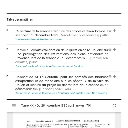
Table des matières
Ouverture de la séance et lecture des procès verbaux lors de la
séance du 15 décembre 1790
[Déroulement des séances]
p.482
Varin de la Brunelière Pierre Vincent
Renvoi au comité d'aliénation de la question de M. Bouche sur
une prolongation des estimations des biens nationaux en
Provence, lors de la séance du 15 décembre 1790
[Renvoi aux
comités]
p.482
Bouche Charles-François
Camus Armand Gaston
Rapport de M. Le Couteulx pour les comités des finances,
d'imposition et de mendicité sur les hôpitaux de la ville de
Rouen et lecture du projet de décret lors de la séance du 15
décembre 1790
[Rapport]
pp.482-483
Pétion de Villeneuve Jérome
Le Couteulx de Canteleu Jean Barthélemy
V
Discussion concernant le projet de décret pour les hôpitaux de
Tome XXI - Du 26 novembre 1790 au 2 janvier 1791
i
Rouen lors de la séance du 15 décembre
1790
[Discussion]
p.483
s
Moreau Etienne Vincent
Folleville Antoine Charles Gabriel, marquis
u
de
Fréteau de Saint-Just Emmanuel
Le Couteulx de Canteleu Jean
Barthélemy
Prieur de la Marne Pierre Louis
a