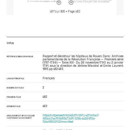
487 sur 800
• Page 482
Infos
Rapport et décret sur les hôpitaux de Rouen. Dans : Archives
RÉFÉRENCE BIBLIOGRAPHIQUE
parlementaires de la Révolution Française — Première série
(1787-1799) — Tome XXI - Du 26 novembre 1790 au 2 janvier
1791
, sous la direction de Jérôme Mavidal et Emile Laurent.
1885. pp. 482-483.
Français
LANGUE PRINCIPALE
2
NOMBRE DE PAGES
482
PREMIÈRE PAGE
483
DERNIÈRE PAGE
https://iiif.persee.fr/b0e2cf11-597c-427d-8ac7-
URI DU MANIFEST IIIF DU VOLUME
CONTENANT LE DOCUMENT
68bcc0acf13b/85473df1-325b-442d-8f3a-
74bcf9832102/manifest