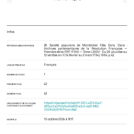
Infos
28. Société populaire de Montdidier. Fête. Dons. Dans :
RÉFÉRENCE BIBLIOGRAPHIQUE
Archives parlementaires de la Révolution Française —
Première série (1787-1799) — Tome LXXXV - Du 26 pluviôse au
12 ventôse an II (14 février au 2 mars 1794)
. 1964. p. 42.
Français
LANGUE PRINCIPALE
1
NOMBRE DE PAGES
42
PREMIÈRE PAGE
42
DERNIÈRE PAGE
https://iiif.persee.fr/b0e2cf11-597c-427d-8ac7-
URI DU MANIFEST IIIF DU VOLUME
CONTENANT LE DOCUMENT
68bcc0acf13b/ba94b825-e3c0-4e21-8f82-
33d949d61fc7/manifest
10 octobre 2024 à 18:17
MODIFIÉ LE