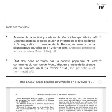
Partager
Table des matières
Adresse de la société populaire de Montdidier qui félicite la
Convention de la prise de Toulon et informe de la fête célébrée
à l'inauguration du temple de la Raison, en annexe de la
séance du 26 pluviôse an II (14 février 1794)
[Adresse, pétition et
lettre envoyée à l’Assemblée]
p.42
État des dons adressés par la société populaire et les
communes du canton de Montdidier, en annexe de la séance
du 26 pluviôse an II (14 février 1794)
[Don patriotique et
hommage]
p.42
V
Tome LXXXV - Du 26 pluviôse au 12 ventôse an II (14 février au 2 mars 1794)
i
s
u
a
l
i