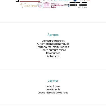
Menu
du
pied
À propos
de
page
Objectifs du projet
Orientations scientifiques
Partenaires institutionnels
Contributeurs-trices
Ressources
Actualités
Explorer
Les volumes
Les députés
Les cahiers de doléances