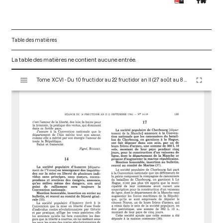
Table des matières
La table des matières ne contient aucune entrée.
V
Tome XCVI - Du 10 fructidor au 22 fructidor an II (27 août au 8 septembre 1794)
i
s
u
a
l
i
s
e
u
r
M
i
r
a
d