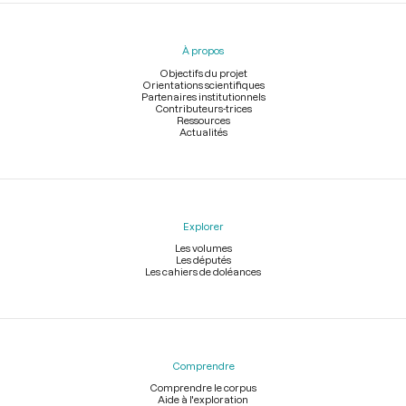
Menu
du
pied
À propos
de
page
Objectifs du projet
Orientations scientifiques
Partenaires institutionnels
Contributeurs-trices
Ressources
Actualités
Explorer
Les volumes
Les députés
Les cahiers de doléances
Comprendre
Comprendre le corpus
Aide à l'exploration