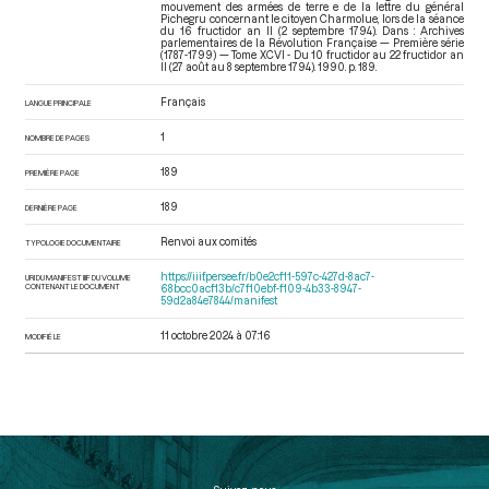
mouvement des armées de terre e de la lettre du général
Pichegru concernant le citoyen Charmolue, lors de la séance
du 16 fructidor an II (2 septembre 1794). Dans : Archives
parlementaires de la Révolution Française — Première série
(1787-1799) — Tome XCVI - Du 10 fructidor au 22 fructidor an
II (27 août au 8 septembre 1794)
. 1990. p. 189.
Français
LANGUE PRINCIPALE
1
NOMBRE DE PAGES
189
PREMIÈRE PAGE
189
DERNIÈRE PAGE
Renvoi aux comités
TYPOLOGIE DOCUMENTAIRE
https://iiif.persee.fr/b0e2cf11-597c-427d-8ac7-
URI DU MANIFEST IIIF DU VOLUME
CONTENANT LE DOCUMENT
68bcc0acf13b/c7f10ebf-f109-4b33-8947-
59d2a84e7844/manifest
11 octobre 2024 à 07:16
MODIFIÉ LE