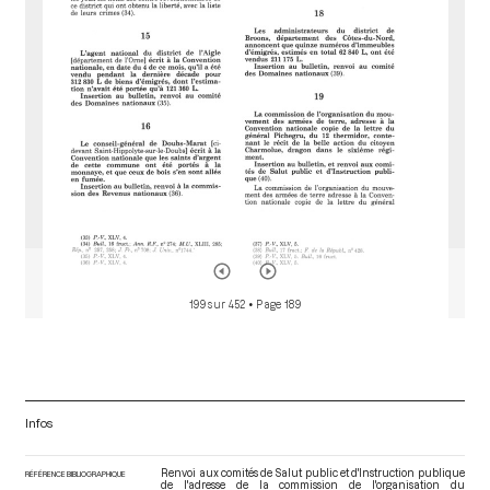
o
r
199 sur 452
• Page 189
Infos
Renvoi aux comités de Salut public et d'Instruction publique
RÉFÉRENCE BIBLIOGRAPHIQUE
de l'adresse de la commission de l'organisation du