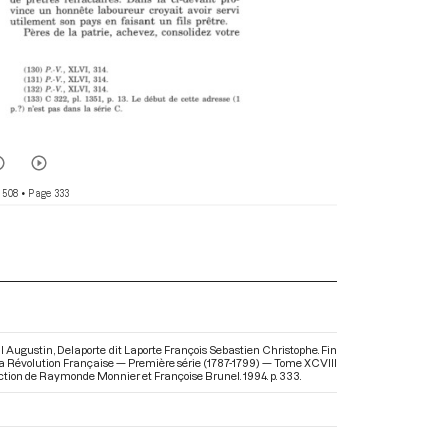
 508
• Page 333
 Augustin, Delaporte dit Laporte François Sebastien Christophe. Fin
e la Révolution Française — Première série (1787-1799) — Tome XCVIII
rection de Raymonde Monnier et Françoise Brunel. 1994. p. 333.