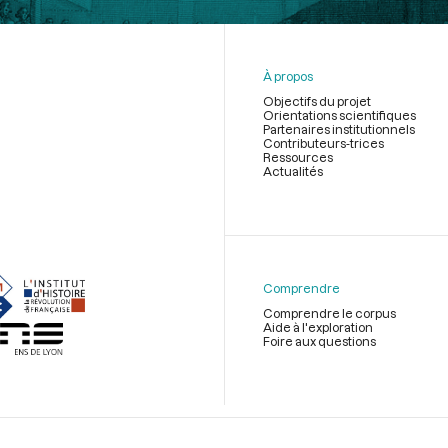
À propos
Objectifs du projet
Orientations scientifiques
Partenaires institutionnels
Contributeurs-trices
Ressources
Actualités
Menu
du
pied
de
Comprendre
page
Comprendre le corpus
Aide à l'exploration
Foire aux questions