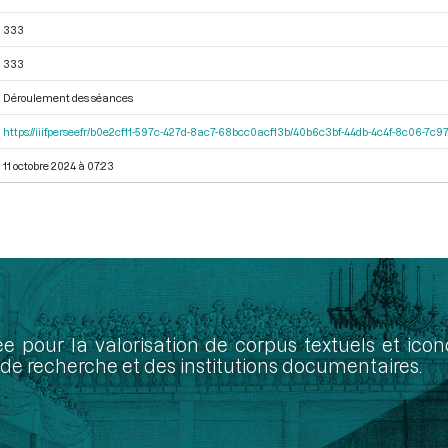
333
333
Déroulement des séances
https://iiif.persee.fr/b0e2cf11-597c-427d-8ac7-68bcc0acf13b/40b6c3bf-44db-4c4f-8c06-7c
11 octobre 2024 à 07:23
ée pour la valorisation de corpus textuels et ic
de recherche et des institutions documentaires.