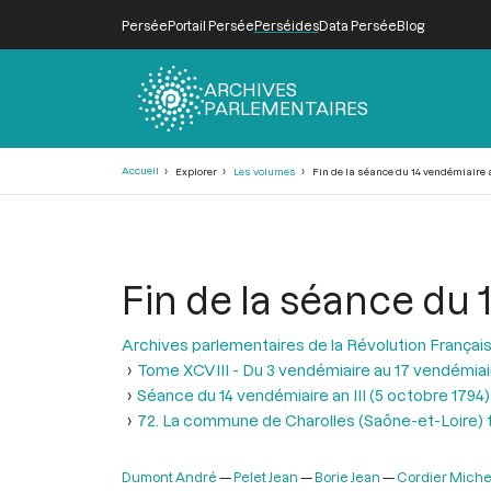
Persée
Portail Persée
Perséides
Data Persée
Blog
ARCHIVES
PARLEMENTAIRES
Fil
Accueil
Explorer
Les volumes
Fin de la séance du 14 vendémiaire an
d'Ariane
Fin de la séance du 1
Archives parlementaires de la Révolution Françai
Tome XCVIII - Du 3 vendémiaire au 17 vendémiair
Séance du 14 vendémiaire an III (5 octobre 1794)
72. La commune de Charolles (Saône-et-Loire) t
Dumont André
Pelet Jean
Borie Jean
Cordier Michel