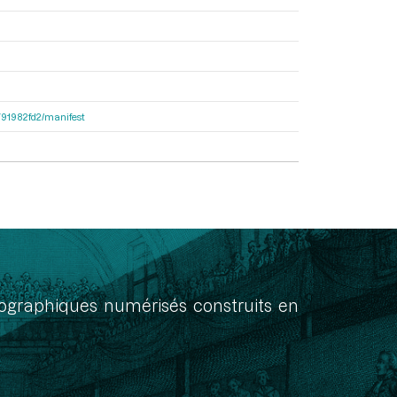
9791982fd2/manifest
onographiques numérisés construits en