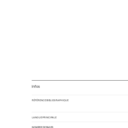
Infos
RÉFÉRENCE BIBLIOGRAPHIQUE
LANGUE PRINCIPALE
NOMBRE DE PAGES