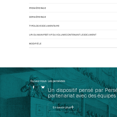
PREMIÈRE PAGE
DERNIÈRE PAGE
TYPOLOGIE DOCUMENTAIRE
URI DU MANIFEST IIIF DU VOLUME CONTENANT LE DOCUMENT
MODIFIÉ LE
Suivez-nous
Les perséides
Un dispositif pensé par Pers
partenariat avec des équipes 
En savoir plus