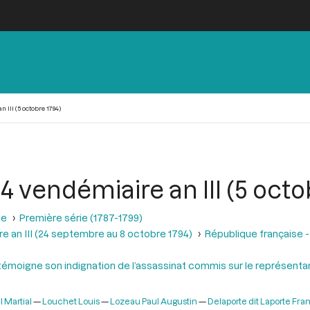
 III (5 octobre 1794)
4 vendémiaire an III (5 octo
se
Première série (1787-1799)
e an III (24 septembre au 8 octobre 1794)
République française -
émoigne son indignation de l’assassinat commis sur le représentan
 Martial
Louchet Louis
Lozeau Paul Augustin
Delaporte dit Laporte Fra