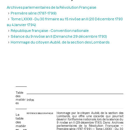
Archives parlementaires de la Révolution Française
Première série (1787-1799)
Tome LXXXII - Du 30 frimaire au 15 nivôse an II (20 Décembre 1793
au 4 Janvier 1794)
République française - Convention nationale
Séance du 9 nivôse an II (Dimanche 29 décembre 1793)
Hommage du citoyen Aublé, de la section des Lombards
Table
des
matièr
Infos
es
Hommage par le citoyen Aublé, de la section des
RÉFÉRENCE BIBLIOGRAPHIQUE
La
Lombards, qui offre une cocarde qui pourrait
table
devenir l'oriflamme nationale, lors de la séance du
des
9 nivôse an II (29 décembre 1793). Dans : Archives
matièr
parlementaires de la Révolution Française —
Première série (1787-1799) — Tome LXXXII - Du 30
es ne