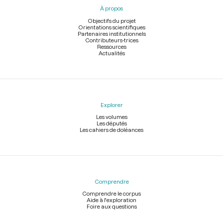
pied
À propos
de
page
Objectifs du projet
Orientations scientifiques
Partenaires institutionnels
Contributeurs-trices
Ressources
Actualités
Explorer
Les volumes
Les députés
Les cahiers de doléances
Comprendre
Comprendre le corpus
Aide à l'exploration
Foire aux questions