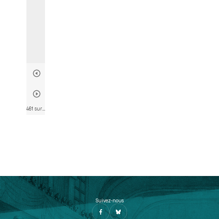
461 sur 817
• Page 452
Suivez-nous