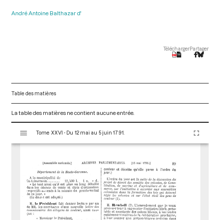
André Antoine Balthazar d'
Télécharger
Partager
Table des matières
La table des matières ne contient aucune entrée.
V
Tome XXVI - Du 12 mai au 5 juin 1791.
i
s
u
a
l
i
s
e
u