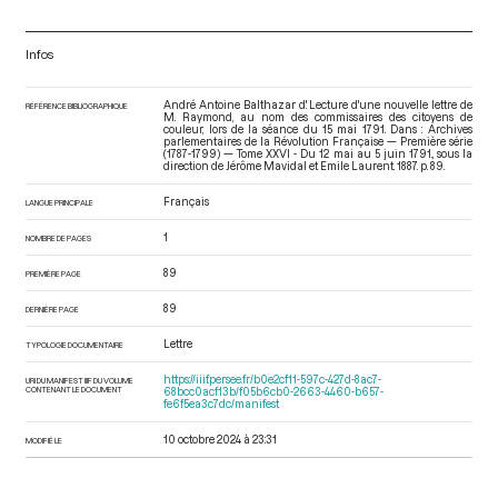
Infos
André Antoine Balthazar d'. Lecture d'une nouvelle lettre de
RÉFÉRENCE BIBLIOGRAPHIQUE
M. Raymond, au nom des commissaires des citoyens de
couleur, lors de la séance du 15 mai 1791. Dans : Archives
parlementaires de la Révolution Française — Première série
(1787-1799) — Tome XXVI - Du 12 mai au 5 juin 1791.
, sous la
direction de Jérôme Mavidal et Emile Laurent. 1887. p. 89.
Français
LANGUE PRINCIPALE
1
NOMBRE DE PAGES
89
PREMIÈRE PAGE
89
DERNIÈRE PAGE
Lettre
TYPOLOGIE DOCUMENTAIRE
https://iiif.persee.fr/b0e2cf11-597c-427d-8ac7-
URI DU MANIFEST IIIF DU VOLUME
CONTENANT LE DOCUMENT
68bcc0acf13b/f05b6cb0-2663-4460-b657-
fe6f5ea3c7dc/manifest
10 octobre 2024 à 23:31
MODIFIÉ LE