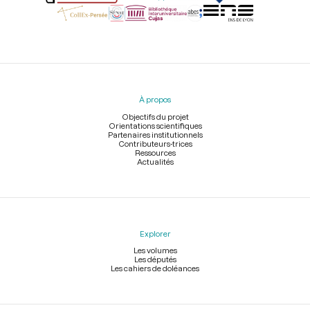
Menu
du
pied
À propos
de
page
Objectifs du projet
Orientations scientifiques
Partenaires institutionnels
Contributeurs-trices
Ressources
Actualités
Explorer
Les volumes
Les députés
Les cahiers de doléances