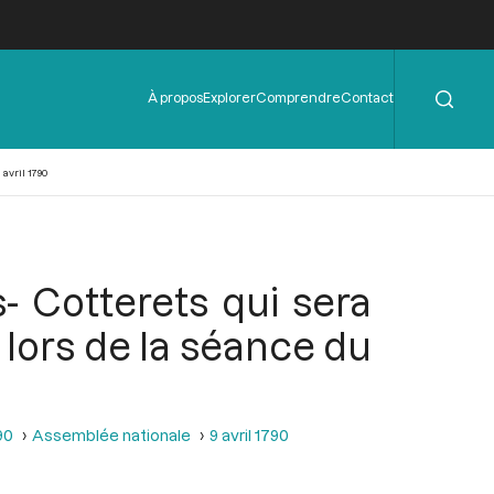
Rechercher
Menu
À propos
Explorer
Comprendre
Contact
de
l'en-
tête
avril 1790
- Cotterets qui sera
lors de la séance du
90
Assemblée nationale
9 avril 1790