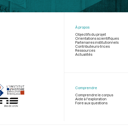
À propos
Objectifs du projet
Orientations scientifiques
Partenaires institutionnels
Contributeurs-trices
Ressources
Actualités
Menu
du
pied
de
Comprendre
page
Comprendre le corpus
Aide à l'exploration
Foire aux questions