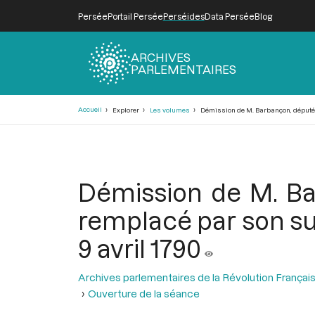
Persée
Portail Persée
Perséides
Data Persée
Blog
ARCHIVES
PARLEMENTAIRES
Fil
Accueil
Explorer
Les volumes
Démission de M. Barbançon, député de
d'Ariane
Démission de M. Bar
remplacé par son su
9 avril 1790
Archives parlementaires de la Révolution Françai
Ouverture de la séance