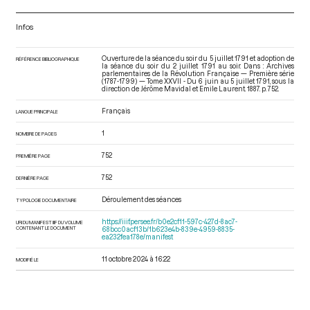
Infos
Ouverture de la séance du soir du 5 juillet 1791 et adoption de
RÉFÉRENCE BIBLIOGRAPHIQUE
la séance du soir du 2 juillet 1791 au soir. Dans : Archives
parlementaires de la Révolution Française — Première série
(1787-1799) — Tome XXVII - Du 6 juin au 5 juillet 1791
, sous la
direction de Jérôme Mavidal et Emile Laurent. 1887. p. 752.
Français
LANGUE PRINCIPALE
1
NOMBRE DE PAGES
752
PREMIÈRE PAGE
752
DERNIÈRE PAGE
Déroulement des séances
TYPOLOGIE DOCUMENTAIRE
https://iiif.persee.fr/b0e2cf11-597c-427d-8ac7-
URI DU MANIFEST IIIF DU VOLUME
CONTENANT LE DOCUMENT
68bcc0acf13b/1b623e4b-839e-4959-8835-
ea232fea178e/manifest
11 octobre 2024 à 16:22
MODIFIÉ LE