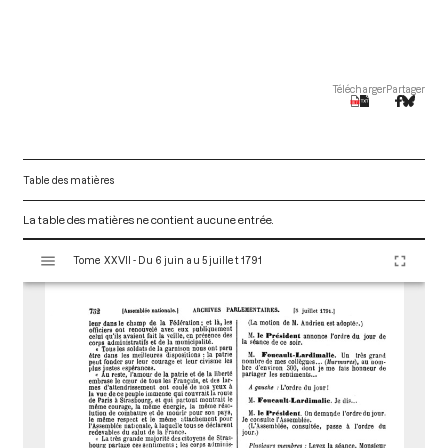
Télécharger
Partager
Table des matières
La table des matières ne contient aucune entrée.
V
Tome XXVII - Du 6 juin au 5 juillet 1791
i
s
u
a
l
i
s
e
u
r