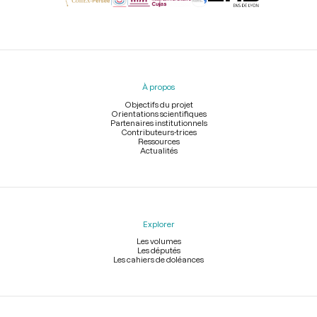
Menu
du
pied
À propos
de
page
Objectifs du projet
Orientations scientifiques
Partenaires institutionnels
Contributeurs-trices
Ressources
Actualités
Explorer
Les volumes
Les députés
Les cahiers de doléances