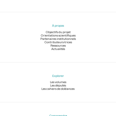
Menu
du
pied
À propos
de
page
Objectifs du projet
Orientations scientifiques
Partenaires institutionnels
Contributeurs-trices
Ressources
Actualités
Explorer
Les volumes
Les députés
Les cahiers de doléances
Comprendre