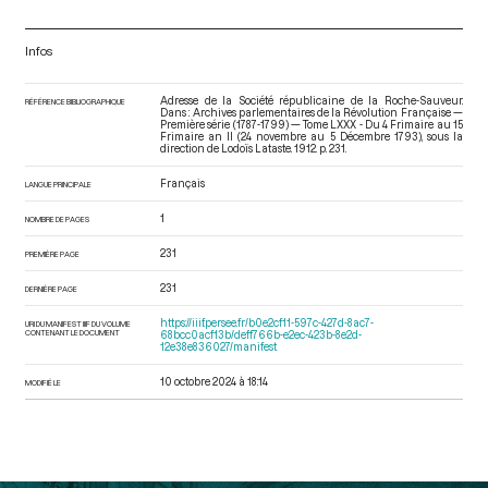
Infos
Adresse de la Société républicaine de la Roche-Sauveur.
RÉFÉRENCE BIBLIOGRAPHIQUE
Dans : Archives parlementaires de la Révolution Française —
Première série (1787-1799) — Tome LXXX - Du 4 Frimaire au 15
Frimaire an II (24 novembre au 5 Décembre 1793)
, sous la
direction de Lodoïs Lataste. 1912. p. 231.
Français
LANGUE PRINCIPALE
1
NOMBRE DE PAGES
231
PREMIÈRE PAGE
231
DERNIÈRE PAGE
https://iiif.persee.fr/b0e2cf11-597c-427d-8ac7-
URI DU MANIFEST IIIF DU VOLUME
CONTENANT LE DOCUMENT
68bcc0acf13b/deff766b-e2ec-423b-8e2d-
12e38e836027/manifest
10 octobre 2024 à 18:14
MODIFIÉ LE