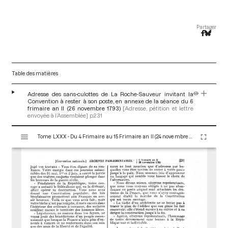
Partager
Table des matières
Adresse des sans-culottes de La Roche-Sauveur invitant la
Convention à rester à son poste, en annexe de la séance du 6
frimaire an II (26 novembre 1793)
[Adresse, pétition et lettre
envoyée à l’Assemblée]
p.231
V
Tome LXXX - Du 4 Frimaire au 15 Frimaire an II (24 novembre au 5 Décembre 1793)
i
s
u
a
l
i
s
e
u
r