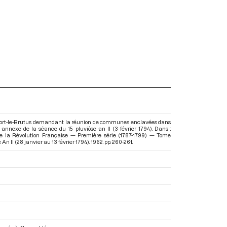
ntfort-le-Brutus demandant la réunion de communes enclavées dans
 annexe de la séance du 15 pluviôse an II (3 février 1794). Dans :
e la Révolution Française — Première série (1787-1799) — Tome
An II (28 janvier au 13 février 1794)
. 1962. pp. 260-261.