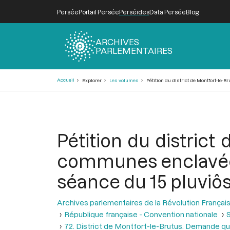
Persée
Portail Persée
Perséides
Data Persée
Blog
ARCHIVES
PARLEMENTAIRES
Fil
Accueil
Explorer
Les volumes
Pétition du district de Montfort-le-
d'Ariane
Pétition du distric
communes enclavées 
séance du 15 pluviôse
Archives parlementaires de la Révolution Françai
République française - Convention nationale
S
72. District de Montfort-le-Brutus. Demande qu