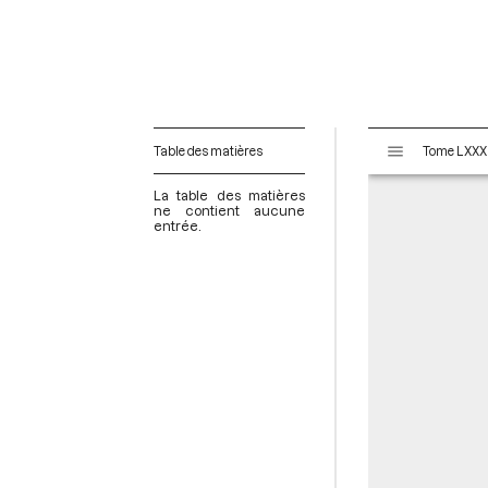
V
Table des matières
i
s
La table des matières
u
ne contient aucune
entrée.
a
l
i
s
e
u
r
M
i
r
a
d