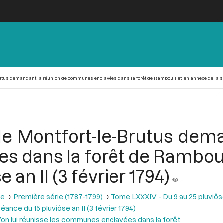
Brutus demandant la réunion de communes enclavées dans la forêt de Rambouillet, en annexe de la séan
t de Montfort-le-Brutus dem
dans la forêt de Rambouil
 an II (3 février 1794)
se
Première série (1787-1799)
Tome LXXXIV - Du 9 au 25 pluviôse A
éance du 15 pluviôse an II (3 février 1794)
’on lui réunisse les communes enclavées dans la forêt