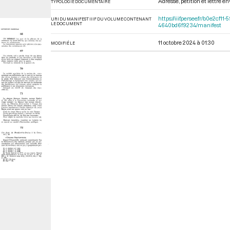
Adresse, pétition et lettre 
TYPOLOGIE DOCUMENTAIRE
https://iiif.persee.fr/b0e2
URI DU MANIFEST IIIF DU VOLUME CONTENANT
LE DOCUMENT
4640bd6f9234/manifest
11 octobre 2024 à 01:30
MODIFIÉ LE