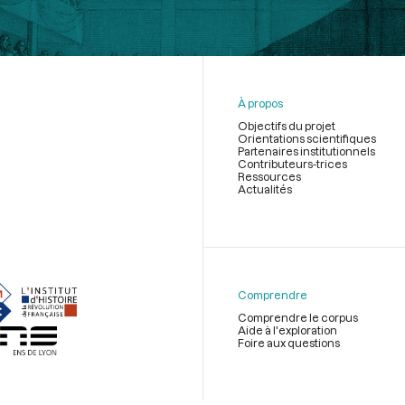
À propos
Objectifs du projet
Orientations scientifiques
Partenaires institutionnels
Contributeurs-trices
Ressources
Actualités
Menu
du
pied
de
Comprendre
page
Comprendre le corpus
Aide à l'exploration
Foire aux questions