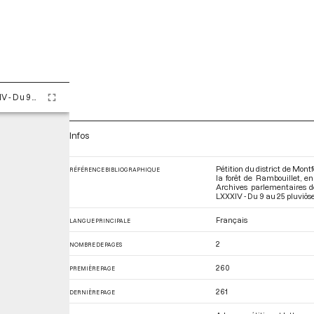
Tome LXXXIV - Du 9 au 25 pluviôse An II (28 janvier au 13 février 1794)
Infos
Pétition du district de Mo
RÉFÉRENCE BIBLIOGRAPHIQUE
la forêt de Rambouillet, en
Archives parlementaires d
LXXXIV - Du 9 au 25 pluviôse 
Français
LANGUE PRINCIPALE
2
NOMBRE DE PAGES
260
PREMIÈRE PAGE
261
DERNIÈRE PAGE