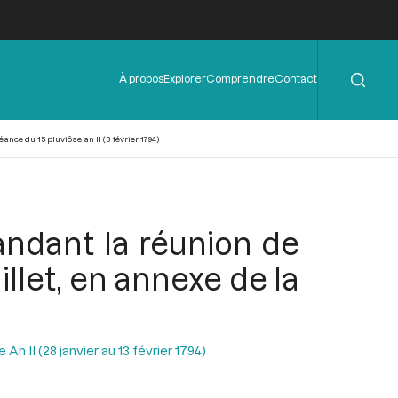
Rechercher
Menu
À propos
Explorer
Comprendre
Contact
de
l'en-
tête
ce du 15 pluviôse an II (3 février 1794)
andant la réunion de
let, en annexe de la
n II (28 janvier au 13 février 1794)