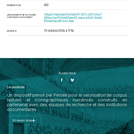
482
DERNIÈRE PAGE
https://iiif.persee.fr/b0e2cf11-597c-427d-8ac7-
URI DU MANIFEST IIIF DU VOLUME
CONTENANT LE DOCUMENT
68bcc0acf13b/e53dec50-beca-46b9-9ddb-
8f34eb1eccf8/manifest
10 octobre 2024 à 17:54
MODIFIÉ LE
Suivez-nous
Les perséides
Un dispositif pensé par Persée pour la valorisation de corpus
textuels et iconographiques numérisés construits en
partenariat avec des équipes de recherche et des institutions
documentaires.
En savoir plus