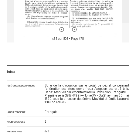
Adoption de l'article 11 du décret concernant l'aliénation des
biens domaniaux, lors de la séance du 11 mai 1790 au
matin
[Décret]
p.481
La Blache Alexandre Joseph de Falcoz, comte de
Discussion de l'article 12 du projet de décret concernant
l'aliénation des biens domaniaux, lors de la séance du 11 mai
483 sur 803
• Page 478
1790 au matin
[Discussion]
p.481
Le Chapelier Isaac René Guy
Duport Adrien Jean
Adoption des articles 12, 13 et 14 du décret concernant
l'aliénation des biens domaniaux, lors de la séance du 11 mai
1790 au matin
[Décret]
pp.481-482
Barnave Antoine
Thouret Jacques Guillaume
Infos
Suite de la discussion sur le projet de décret concernant
RÉFÉRENCE BIBLIOGRAPHIQUE
l'aliénation des biens domaniaux. Adoption des art. 7 à 14.
Dans : Archives parlementaires de la Révolution Française —
Première série (1787-1799) — Tome XV - Du 21 avril au 30 mai
1790
, sous la direction de Jérôme Mavidal et Emile Laurent.
1883. pp. 478-482.
Français
LANGUE PRINCIPALE
5
NOMBRE DE PAGES
478
PREMIÈRE PAGE