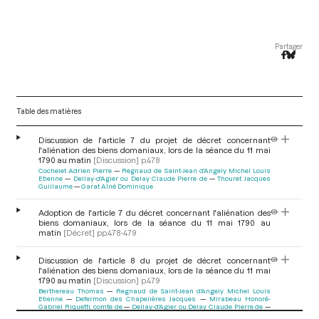
Partager
Table des matières
Discussion de l'article 7 du projet de décret concernant
l'aliénation des biens domaniaux, lors de la séance du 11 mai
1790 au matin
[Discussion]
p.478
Cochelet Adrien Pierre
Regnaud de Saint-Jean d'Angely Michel Louis
Etienne
Dellay-d'Agier ou Delay Claude Pierre de
Thouret Jacques
Guillaume
Garat Aîné Dominique
Adoption de l'article 7 du décret concernant l'aliénation des
biens domaniaux, lors de la séance du 11 mai 1790 au
matin
[Décret]
pp.478-479
Discussion de l'article 8 du projet de décret concernant
l'aliénation des biens domaniaux, lors de la séance du 11 mai
1790 au matin
[Discussion]
p.479
Berthereau Thomas
Regnaud de Saint-Jean d'Angely Michel Louis
Etienne
Defermon des Chapelières Jacques
Mirabeau Honoré-
Gabriel Riquetti, comte de
Dellay-d'Agier ou Delay Claude Pierre de
V
La Rochefoucauld-Liancourt François Alexandre, duc de
Duport