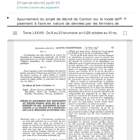
[Projet de décret]
pp.62-65
Charles Cochon de Lapparent
Ajournement du projet de décret de Cochon sur le mode de
paiement à faire en nature de denrées par les fermiers de
domaines nationaux, en annexe de la séance du 9 brumaire
V
an II (30 octobre 1793)
[Déroulement des séances]
p.66
Tome LXXVIII - Du 8 au 20 brumaire an II (29 octobre au 10 novembre 1793)
i
s
u
a
l
i
s
e
u
r
M
i
r
a
d
o
r