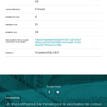
66.
Français
LANGUE PRINCIPALE
6
NOMBRE DE PAGES
61
PREMIÈRE PAGE
66
DERNIÈRE PAGE
https://iiif.persee.fr/b0e2cf11-597c-427d-8ac7-
URI DU MANIFEST IIIF DU VOLUME
CONTENANT LE DOCUMENT
68bcc0acf13b/3fc29820-5a05-4ed7-909d-
2dac5471694a/manifest
10 octobre 2024 à 18:13
MODIFIÉ LE
Suivez-nous
Les perséides
Un dispositif pensé par Persée pour la valorisation de corpus