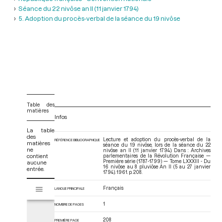
Séance du 22 nivôse an II (11 janvier 1794)
5. Adoption du procès-verbal de la séance du 19 nivôse
Table des
matières
Infos
La table
des
Lecture et adoption du procès-verbal de la
RÉFÉRENCE BIBLIOGRAPHIQUE
matières
séance du 19 nivôse, lors de la séance du 22
ne
nivôse an II (11 janvier 1794). Dans : Archives
contient
parlementaires de la Révolution Française —
Première série (1787-1799) — Tome LXXXIII - Du
aucune
16 nivôse au 8 pluviôse An II (5 au 27 janvier
entrée.
1794)
. 1961. p. 208.
V
Français
Tome LXXXIII - Du 16 nivôse au 8 pluviôse An II (5 au 27 janvier 1794)
LANGUE PRINCIPALE
i
s
1
NOMBRE DE PAGES
u
a
208
PREMIÈRE PAGE