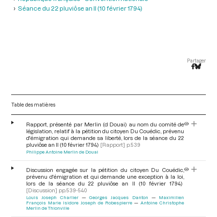
Séance du 22 pluviôse an II (10 février 1794)
Partager
Table des matières
Rapport, présenté par Merlin (d Douai) au nom du comité de
législation, relatif à la pétition du citoyen Du Couédic, prévenu
d'émigration qui demande sa liberté, lors de la séance du 22
pluviôse an II (10 février 1794)
[Rapport]
p.539
Philippe Antoine Merlin de Douai
Discussion engagée sur la pétition du citoyen Du Couédic,
prévenu d'émigration et qui demande une exception à la loi,
lors de la séance du 22 pluviôse an II (10 février 1794)
[Discussion]
pp.539-540
Louis Joseph Charlier
Georges Jacques Danton
Maximilien
François Marie Isidore Joseph de Robespierre
Antoine Christophe
Merlin de Thionville