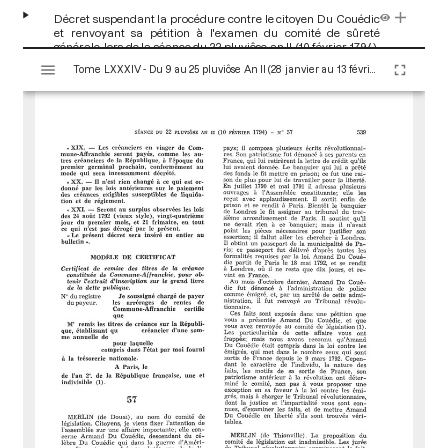
Décret suspendant la procédure contre le citoyen Du Couédic
et renvoyant sa pétition à l'examen du comité de sûreté
générale, lors de la séance du 22 pluviôse an II (10 février 1794)
V
[Décret]
p.540
Tome LXXXIV - Du 9 au 25 pluviôse An II (28 janvier au 13 février 1794)
i
s
u
a
l
i
s
e
u
r
M
i
r
a
d
o
r