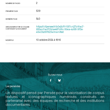
2
NOMBRE DE PAGES
539
PREMIÈRE PAGE
540
DERNIÈRE PAGE
https://iiif.persee.fr/b0e2cf11-597c-427d-8ac7-
URI DU MANIFEST IIIF DU VOLUME
CONTENANT LE DOCUMENT
68bcc0acf13b/ae487d6c-9b4a-4d68-9f3e-
4640bd6f9234/manifest
10 octobre 2024 à 18:16
MODIFIÉ LE
Suivez-nous
Les perséides
Un dispositif pensé par Persée pour la valorisation de corpus
textuels et iconographiques numérisés construits en
partenariat avec des équipes de recherche et des institutions
documentaires.