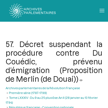
ARCHIVES
PARLEMENTAIRES
Fil
d'Ariane
57. Décret suspendant la
procédure contre Du
Couédic, prévenu
d’émigration (Proposition
de Merlin (de Douai))
Archives parlementaires de la Révolution Française
Première série (1787-1799)
Tome LXXXIV - Du 9 au 25 pluviôse An II (28 janvier au 13 février
1794)
République française - Convention nationale