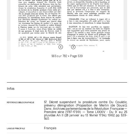
565 sur 782
• Page 539
Infos
57. Décret suspendant la procédure contre Du Couédic,
RÉFÉRENCE BIBLIOGRAPHIQUE
prévenu d’émigration (Proposition de Merlin (de Douai)).
Dans : Archives parlementaires de la Révolution Française —
Première série (1787-1799) — Tome LXXXIV - Du 9 au 25
pluviôse An II (28 janvier au 13 février 1794)
. 1962. pp. 539-
540.
Français
LANGUE PRINCIPALE