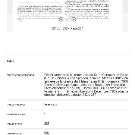
274 sur 838
• Page 267
Infos
Décret autorisant la commune de Saint-Germain-les-Belles
RÉFÉRENCE BIBLIOGRAPHIQUE
(Haute-Vienne) à changer son nom en Mont-les-Belles, en
annexe de la séance du 7 frimaire an II (27 novembre 1793).
Dans : Archives parlementaires de la Révolution Française —
Première série (1787-1799) — Tome LXXX - Du 4 Frimaire au 15
Frimaire an II (24 novembre au 5 Décembre 1793)
, sous la
direction de Lodoïs Lataste. 1912. p. 267.
Français
LANGUE PRINCIPALE
1
NOMBRE DE PAGES
267
PREMIÈRE PAGE
267
DERNIÈRE PAGE