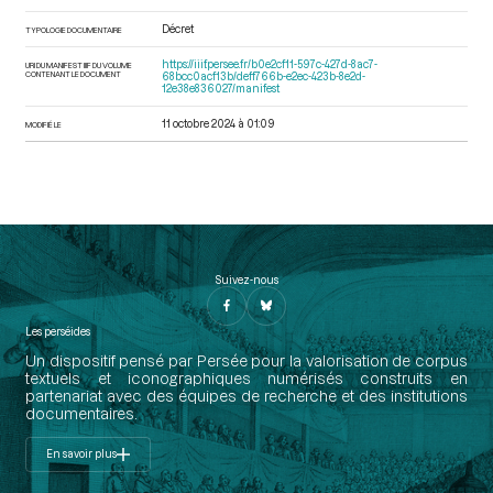
Décret
TYPOLOGIE DOCUMENTAIRE
https://iiif.persee.fr/b0e2cf11-597c-427d-8ac7-
URI DU MANIFEST IIIF DU VOLUME
CONTENANT LE DOCUMENT
68bcc0acf13b/deff766b-e2ec-423b-8e2d-
12e38e836027/manifest
11 octobre 2024 à 01:09
MODIFIÉ LE
Suivez-nous
Les perséides
Un dispositif pensé par Persée pour la valorisation de corpus
textuels et iconographiques numérisés construits en
partenariat avec des équipes de recherche et des institutions
documentaires.
En savoir plus