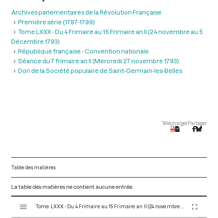
Archives parlementaires de la Révolution Française
Première série (1787-1799)
Tome LXXX - Du 4 Frimaire au 15 Frimaire an II (24 novembre au 5
Décembre 1793)
République française - Convention nationale
Séance du 7 frimaire an II (Mercredi 27 novembre 1793)
Don de la Société populaire de Saint-Germain-les-Belles
Télécharger
Partager
Table des matières
La table des matières ne contient aucune entrée.
V
Tome LXXX - Du 4 Frimaire au 15 Frimaire an II (24 novembre au 5 Décembre 1793)
i