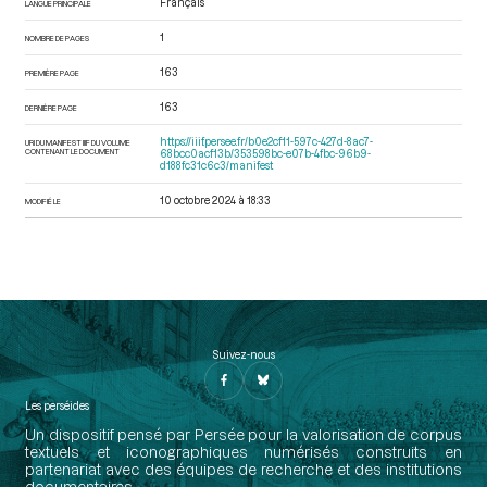
Français
LANGUE PRINCIPALE
1
NOMBRE DE PAGES
163
PREMIÈRE PAGE
163
DERNIÈRE PAGE
https://iiif.persee.fr/b0e2cf11-597c-427d-8ac7-
URI DU MANIFEST IIIF DU VOLUME
CONTENANT LE DOCUMENT
68bcc0acf13b/353598bc-e07b-4fbc-96b9-
d188fc31c6c3/manifest
10 octobre 2024 à 18:33
MODIFIÉ LE
Suivez-nous
Les perséides
Un dispositif pensé par Persée pour la valorisation de corpus
textuels et iconographiques numérisés construits en
partenariat avec des équipes de recherche et des institutions
documentaires.