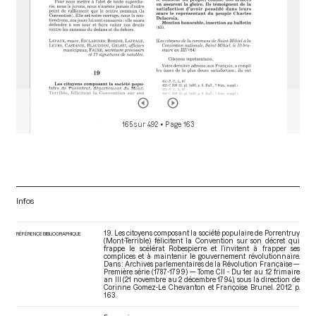
165 sur 492
• Page 163
Infos
19. Les citoyens composant la société populaire de Porrentruy
RÉFÉRENCE BIBLIOGRAPHIQUE
(Mont-Terrible) félicitent la Convention sur son décret qui
frappe le scélérat Robespierre et l’invitent à frapper ses
complices et à maintenir le gouvernement révolutionnaire.
Dans : Archives parlementaires de la Révolution Française —
Première série (1787-1799) — Tome CII - Du 1er au 12 frimaire
an III (21 novembre au 2 décembre 1794)
, sous la direction de
Corinne Gomez-Le Chevanton et Françoise Brunel. 2012. p.
163.