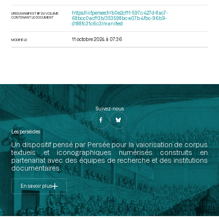
https://iiif.persee.fr/b0e2cf11-597c-427d-8ac7-
URI DU MANIFEST IIIF DU VOLUME
CONTENANT LE DOCUMENT
68bcc0acf13b/353598bc-e07b-4fbc-96b9-
d188fc31c6c3/manifest
11 octobre 2024 à 07:36
MODIFIÉ LE
Suivez-nous
Les perséides
Un dispositif pensé par Persée pour la valorisation de corpus
textuels et iconographiques numérisés construits en
partenariat avec des équipes de recherche et des institutions
documentaires.
En savoir plus