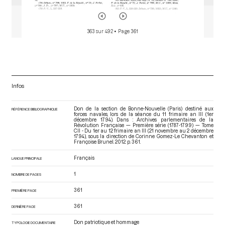
363 sur 492
• Page 361
Infos
Don de la section de Bonne-Nouvelle (Paris) destiné aux
RÉFÉRENCE BIBLIOGRAPHIQUE
forces navales, lors de la séance du 11 frimaire an III (1er
décembre 1794). Dans : Archives parlementaires de la
Révolution Française — Première série (1787-1799) — Tome
CII - Du 1er au 12 frimaire an III (21 novembre au 2 décembre
1794)
, sous la direction de Corinne Gomez-Le Chevanton et
Françoise Brunel. 2012. p. 361.
Français
LANGUE PRINCIPALE
1
NOMBRE DE PAGES
361
PREMIÈRE PAGE
361
DERNIÈRE PAGE
Don patriotique et hommage
TYPOLOGIE DOCUMENTAIRE