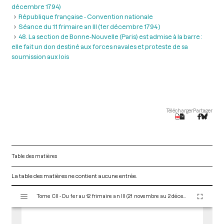
décembre 1794)
République française - Convention nationale
Séance du 11 frimaire an III (1er décembre 1794 )
48. La section de Bonne-Nouvelle (Paris) est admise à la barre :
elle fait un don destiné aux forces navales et proteste de sa
soumission aux lois
Télécharger
Partager
Table des matières
La table des matières ne contient aucune entrée.
V
Tome CII - Du 1er au 12 frimaire an III (21 novembre au 2 décembre 1794)
i
s
u