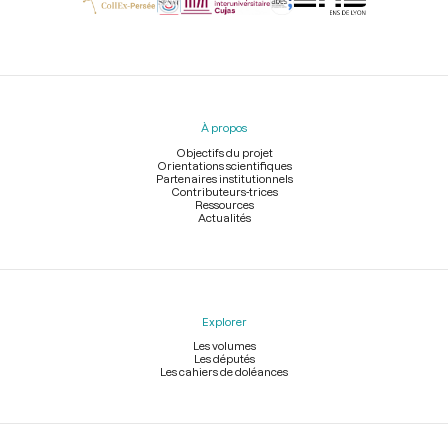
Menu
du
pied
À propos
de
page
Objectifs du projet
Orientations scientifiques
Partenaires institutionnels
Contributeurs-trices
Ressources
Actualités
Explorer
Les volumes
Les députés
Les cahiers de doléances