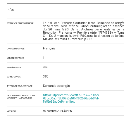
Infos
Thirial Jean-François, Couturier Jacob. Demande de congés
RÉFÉRENCE BIBLIOGRAPHIQUE
de M. l'abbé Thirial et de M. L'abbé Couturier, lors de la séance
du 26 mars 1790. Dans : Archives parlementaires de la
Révolution Française — Première série (1787-1799) — Tome
XII - Du 2 mars au 14 avril 1790
, sous la direction de Jérôme
Mavidal et Emile Laurent. 1881. p. 363.
Français
LANGUE PRINCIPALE
1
NOMBRE DE PAGES
363
PREMIÈRE PAGE
363
DERNIÈRE PAGE
Demande de congés
TYPOLOGIE DOCUMENTAIRE
https://iiif.persee.fr/b0e2cf11-597c-427d-8ac7-
URI DU MANIFEST IIIF DU VOLUME
CONTENANT LE DOCUMENT
68bcc0acf13b/0753e581-1902-46c5-b67d-
5a55e95ac0e1/manifest
10 octobre 2024 à 23:17
MODIFIÉ LE