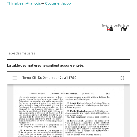
Thirial Jean-François
Couturier Jacob
Télécharger
Partager
Table des matières
La table des matières ne contient aucune entrée.
V
Tome XII - Du 2 mars au 14 avril 1790
i
s
u
a
l
i
s
e
u
r