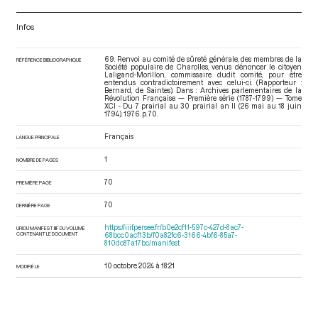
Infos
69. Renvoi au comité de sûreté générale, des membres de la
RÉFÉRENCE BIBLIOGRAPHIQUE
Société populaire de Charolles, venus dénoncer le citoyen
Laligand-Morillon, commissaire dudit comité, pour être
entendus contradictoirement avec celui-ci. (Rapporteur :
Bernard, de Saintes). Dans : Archives parlementaires de la
Révolution Française — Première série (1787-1799) — Tome
XCI - Du 7 prairial au 30 prairial an II (26 mai au 18 juin
1794)
. 1976. p. 70.
Français
LANGUE PRINCIPALE
1
NOMBRE DE PAGES
70
PREMIÈRE PAGE
70
DERNIÈRE PAGE
https://iiif.persee.fr/b0e2cf11-597c-427d-8ac7-
URI DU MANIFEST IIIF DU VOLUME
CONTENANT LE DOCUMENT
68bcc0acf13b/f0a82fc6-3166-4bf6-85a7-
810dc87a17bc/manifest
10 octobre 2024 à 18:21
MODIFIÉ LE