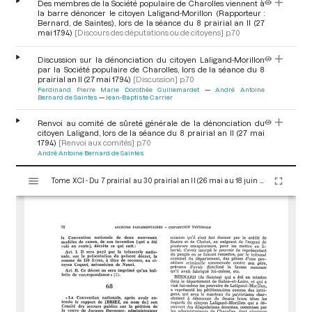
Des membres de la Société populaire de Charolles viennent à
la barre dénoncer le citoyen Laligand-Morillon (Rapporteur :
Bernard, de Saintes), lors de la séance du 8 prairial an II (27
mai 1794)
[Discours des députations ou de citoyens]
p.70
Discussion sur la dénonciation du citoyen Laligand-Morillon
par la Société populaire de Charolles, lors de la séance du 8
prairial an II (27 mai 1794)
[Discussion]
p.70
Ferdinand Pierre Marie Dorothée Guillemardet
André Antoine
Bernard de Saintes
Jean-Baptiste Carrier
Renvoi au comité de sûreté générale de la dénonciation du
citoyen Laligand, lors de la séance du 8 prairial an II (27 mai
1794)
[Renvoi aux comités]
p.70
André Antoine Bernard de Saintes
V
Tome XCI - Du 7 prairial au 30 prairial an II (26 mai au 18 juin 1794)
i
s
u
a
l
i
s
e
u
r