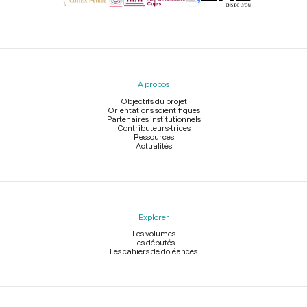
Menu
du
pied
À propos
de
page
Objectifs du projet
Orientations scientifiques
Partenaires institutionnels
Contributeurs-trices
Ressources
Actualités
Explorer
Les volumes
Les députés
Les cahiers de doléances