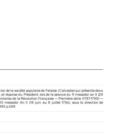
tion de la société populaire de Falaise (Calvados) qui présente deux
, et réponse du Président, lors de la séance du 11 messidor an II (29
entaires de la Révolution Française — Première série (1787-1799) —
0 messidor An II (19 juin au 8 juillet 1794)
, sous la direction de
80. p. 268.