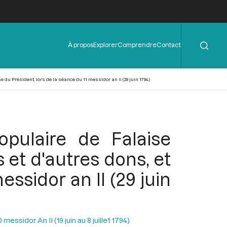
Rechercher
Menu
À propos
Explorer
Comprendre
Contact
de
l'en-
tête
du Président, lors de la séance du 11 messidor an II (29 juin 1794)
opulaire de Falaise
 et d'autres dons, et
ssidor an II (29 juin
essidor An II (19 juin au 8 juillet 1794)