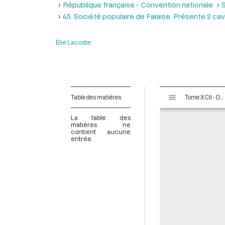
République française - Convention nationale
S
45. Société populaire de Falaise. Présente 2 cav
Élie Lacoste
V
Table des matières
Tome XCII - Du 1er messidor au 20 messidor An II (19 juin au 8 juillet 1794)
i
s
La table des
u
matières ne
contient aucune
a
entrée.
l
i
s
e
u
r
M
i