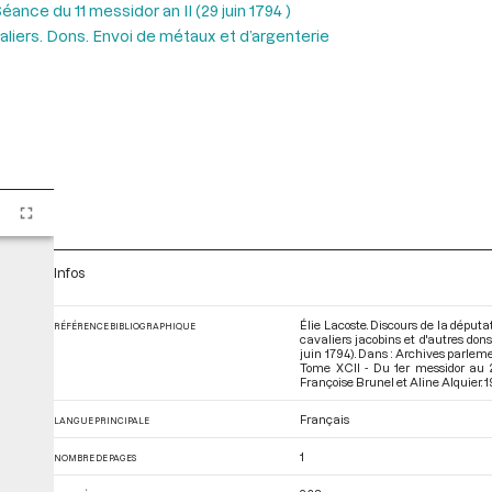
éance du 11 messidor an II (29 juin 1794 )
aliers. Dons. Envoi de métaux et d’argenterie
Infos
Élie Lacoste. Discours de la députa
RÉFÉRENCE BIBLIOGRAPHIQUE
cavaliers jacobins et d'autres dons
juin 1794). Dans : Archives parlem
Tome XCII - Du 1er messidor au 2
Françoise Brunel et Aline Alquier. 19
Français
LANGUE PRINCIPALE
1
NOMBRE DE PAGES