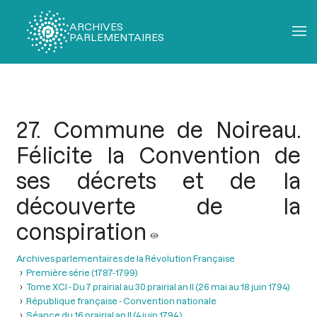
ARCHIVES
PARLEMENTAIRES
Fil
d'Ariane
27. Commune de Noireau.
Félicite la Convention de
ses décrets et de la
découverte de la
conspiration
Archives parlementaires de la Révolution Française
Première série (1787-1799)
Tome XCI - Du 7 prairial au 30 prairial an II (26 mai au 18 juin 1794)
République française - Convention nationale
Séance du 16 prairial an II (4 juin 1794 )