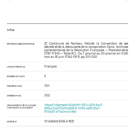
Infos
27. Commune de Noireau. Félicite la Convention de ses
RÉFÉRENCE BIBLIOGRAPHIQUE
décrets et de la découverte de la conspiration. Dans : Archives
parlementaires de la Révolution Française — Première série
(1787-1799) — Tome XCI - Du 7 prairial au 30 prairial an II (26
mai au 18 juin 1794)
. 1976. pp. 301-302.
Français
LANGUE PRINCIPALE
2
NOMBRE DE PAGES
301
PREMIÈRE PAGE
302
DERNIÈRE PAGE
https://iiif.persee.fr/b0e2cf11-597c-427d-8ac7-
URI DU MANIFEST IIIF DU VOLUME
CONTENANT LE DOCUMENT
68bcc0acf13b/f0a82fc6-3166-4bf6-85a7-
810dc87a17bc/manifest
10 octobre 2024 à 18:21
MODIFIÉ LE