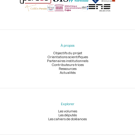
Menu
du
pied
À propos
de
page
Objectifs du projet
Orientations scientifiques
Partenaires institutionnels
Contributeurs-trices
Ressources
Actualités
Explorer
Les volumes
Les députés
Les cahiers de doléances