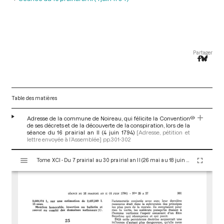
Partager
Table des matières
Adresse de la commune de Noireau, qui félicite la Convention
de ses décrets et de la découverte de la conspiration, lors de la
séance du 16 prairial an II (4 juin 1794)
[Adresse, pétition et
lettre envoyée à l’Assemblée]
pp.301-302
V
Tome XCI - Du 7 prairial au 30 prairial an II (26 mai au 18 juin 1794)
i
s
u
a
l
i
s