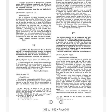
e
u
r
M
i
r
a
d
o
r
303 sur 852
• Page 301