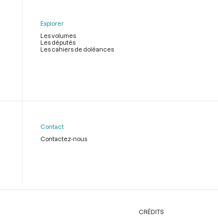
Explorer
Les volumes
Les députés
Les cahiers de doléances
Contact
Contactez-nous
CRÉDITS