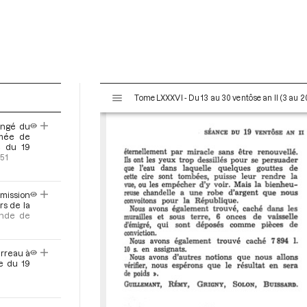
V
Tome LXXXVI - Du 13 au 30 ventôse an II (3 au 
i
s
ongé du
u
rmée de
a
e du 19
251
l
i
s
mission
e
rs de la
nde de
u
r
M
urreau à
i
e du 19
r
a
d