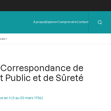
Rechercher
Menu
À propos
Explorer
Comprendre
Contact
de
l'en-
tête
rale ?
. Correspondance de
 Public et de Sûreté
 an II (3 au 20 mars 1794)