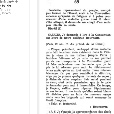
énérale
o
près de
 Vendée,
r
[Renvoi