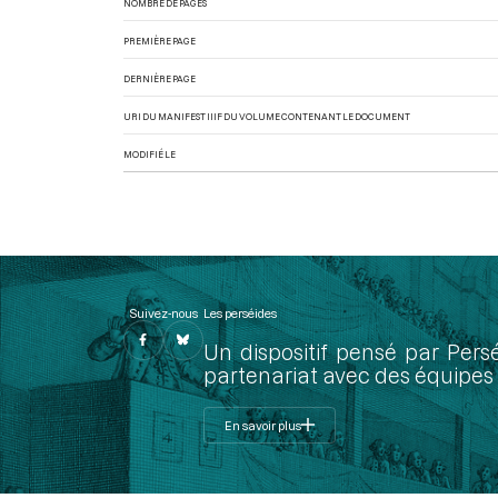
NOMBRE DE PAGES
PREMIÈRE PAGE
DERNIÈRE PAGE
URI DU MANIFEST IIIF DU VOLUME CONTENANT LE DOCUMENT
MODIFIÉ LE
Suivez-nous
Les perséides
Un dispositif pensé par Pers
partenariat avec des équipes 
En savoir plus