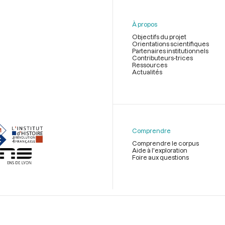
À propos
Objectifs du projet
Orientations scientifiques
Partenaires institutionnels
Contributeurs-trices
Ressources
Actualités
Menu
du
pied
de
Comprendre
page
Comprendre le corpus
Aide à l'exploration
Foire aux questions