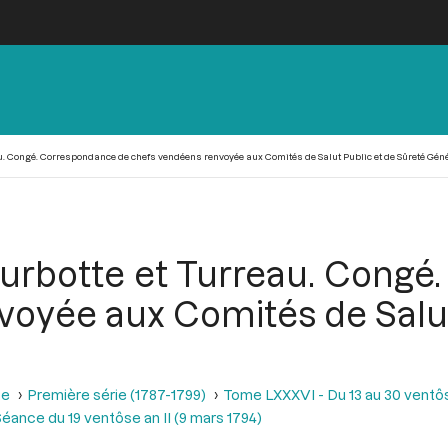
au. Congé. Correspondance de chefs vendéens renvoyée aux Comités de Salut Public et de Sûreté Géné
ourbotte et Turreau. Congé
oyée aux Comités de Salut
se
Première série (1787-1799)
Tome LXXXVI - Du 13 au 30 ventôse
éance du 19 ventôse an II (9 mars 1794)