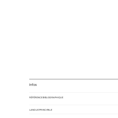
Infos
RÉFÉRENCE BIBLIOGRAPHIQUE
LANGUE PRINCIPALE