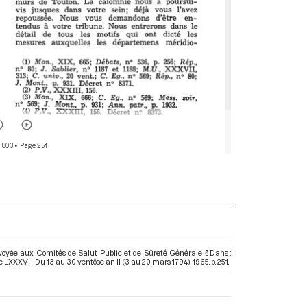
 803
• Page 251
oyée aux Comités de Salut Public et de Sûreté Générale ?. Dans :
 LXXXVI - Du 13 au 30 ventôse an II (3 au 20 mars 1794)
. 1965. p. 251.