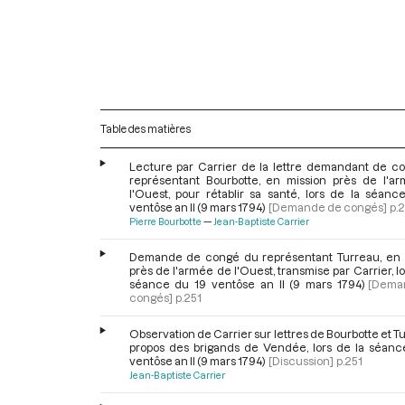
Table des matières
Lecture par Carrier de la lettre demandant de c
représentant Bourbotte, en mission près de l'a
l'Ouest, pour rétablir sa santé, lors de la séanc
ventôse an II (9 mars 1794)
[Demande de congés]
p.
Pierre Bourbotte
Jean-Baptiste Carrier
Demande de congé du représentant Turreau, en 
près de l'armée de l'Ouest, transmise par Carrier, lo
séance du 19 ventôse an II (9 mars 1794)
[Dema
congés]
p.251
Observation de Carrier sur lettres de Bourbotte et T
propos des brigands de Vendée, lors de la séanc
ventôse an II (9 mars 1794)
[Discussion]
p.251
Jean-Baptiste Carrier