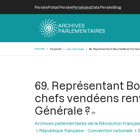
Persée
Portail Persée
Perséides
Data Persée
Blog
ARCHIVES
PARLEMENTAIRES
Fil
Accueil
Explorer
Les volumes
69. Représentant Bourbotte et Turre
d'Ariane
69. Représentant B
chefs vendéens renv
Générale ?
Archives parlementaires de la Révolution Françai
République française - Convention nationale
S