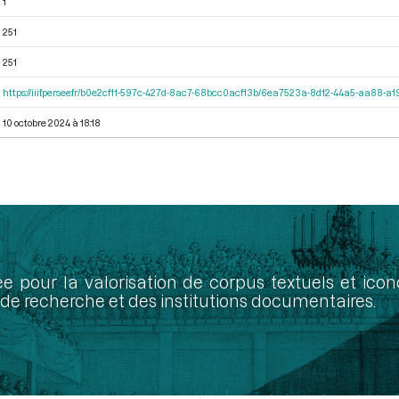
1
251
251
https://iiif.persee.fr/b0e2cf11-597c-427d-8ac7-68bcc0acf13b/6ea7523a-8d12-44a5-aa88-
10 octobre 2024 à 18:18
ée pour la valorisation de corpus textuels et ic
de recherche et des institutions documentaires.