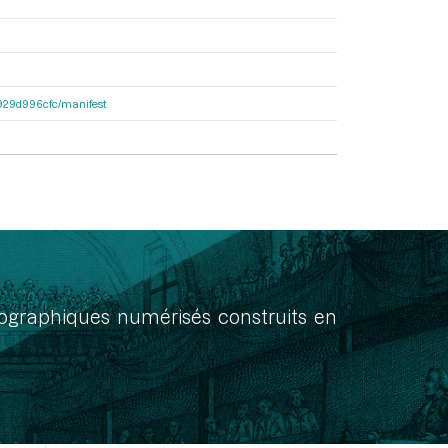
a1929d996cfc/manifest
onographiques numérisés construits en