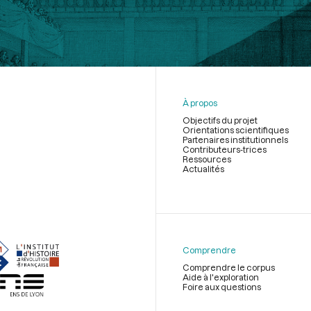
À propos
Objectifs du projet
Orientations scientifiques
Partenaires institutionnels
Contributeurs-trices
Ressources
Actualités
Menu
du
pied
de
Comprendre
page
Comprendre le corpus
Aide à l'exploration
Foire aux questions