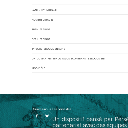
LANGUE PRINCIPALE
NOMBRE DE PAGES
PREMIÈRE PAGE
DERNIÈRE PAGE
TYPOLOGIE DOCUMENTAIRE
URI DU MANIFEST IIIF DU VOLUME CONTENANT LE DOCUMENT
MODIFIÉ LE
Suivez-nous
Les perséides
Un dispositif pensé par Pers
partenariat avec des équipes 