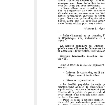
a
d
o
r