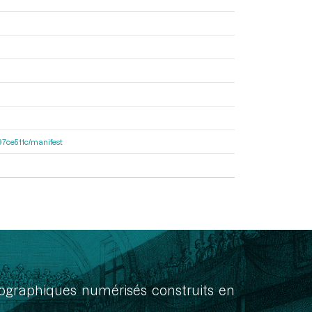
697ce511c/manifest
onographiques numérisés construits en