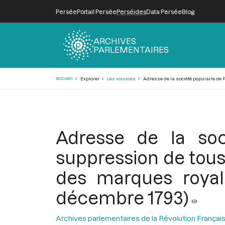
Persée
Portail Persée
Perséides
Data Persée
Blog
ARCHIVES
PARLEMENTAIRES
Fil
Accueil
Explorer
Les volumes
Adresse de la société populaire de P
d'Ariane
Adresse de la soc
suppression de tous
des marques royale
décembre 1793)
Archives parlementaires de la Révolution Françai