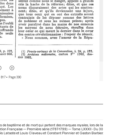
 817
• Page 390
ts de baptême et de mort qui portent des marques royales, lors de la
ution Française — Première série (1787-1799) — Tome LXXXII - Du 30
doïs Lataste et Louis Claveau et Constant Pionnier et Gaston Barbier.