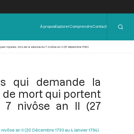
Rechercher
Menu
À propos
Explorer
Comprendre
Contact
de
l'en-
tête
es royales, lors de la séance du 7 nivôse an II (27 décembre 1793)
ers qui demande la
 de mort qui portent
 7 nivôse an II (27
 nivôse an II (20 Décembre 1793 au 4 Janvier 1794)