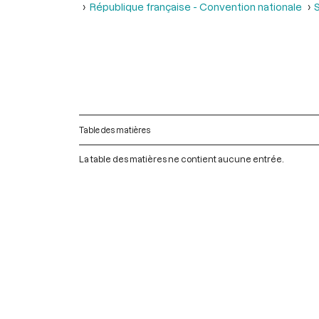
République française - Convention nationale
S
Table des matières
La table des matières ne contient aucune entrée.