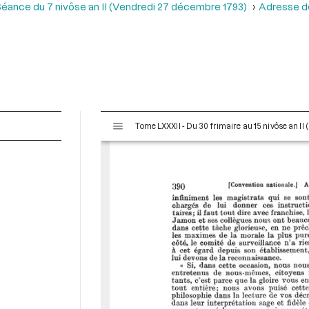
éance du 7 nivôse an II (Vendredi 27 décembre 1793)
Adresse de
V
Tome LXXXII - Du 30 frimaire au 15 nivôse an II
i
s
u
a
l
i
s
e
u
r
M
i
r