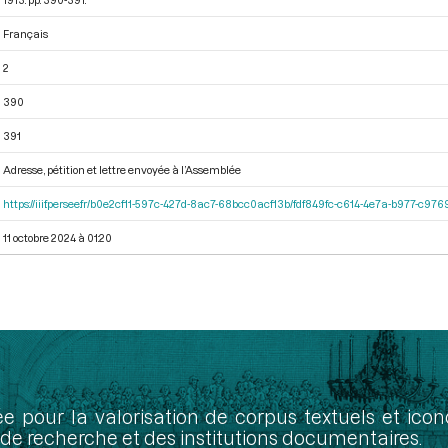
Français
2
390
391
Adresse, pétition et lettre envoyée à l’Assemblée
https://iiif.persee.fr/b0e2cf11-597c-427d-8ac7-68bcc0acf13b/fdf849fc-c614-4e7a-b977-c97
11 octobre 2024 à 01:20
ée pour la valorisation de corpus textuels et ic
de recherche et des institutions documentaires.