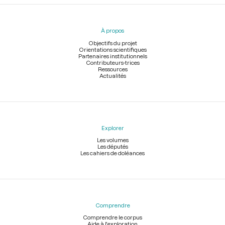
Menu
du
pied
À propos
de
page
Objectifs du projet
Orientations scientifiques
Partenaires institutionnels
Contributeurs-trices
Ressources
Actualités
Explorer
Les volumes
Les députés
Les cahiers de doléances
Comprendre
Comprendre le corpus
Aide à l'exploration