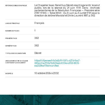
Le Chapelier Isaac René Guy. Décret visant à garantir le salut
RÉFÉRENCE BIBLIOGRAPHIQUE
public, lors de la séance du 21 juin 1791. Dans : Archives
parlementaires de la Révolution Française — Première série
(1787-1799) — Tome XXVII - Du 6 juin au 5 juillet 1791
, sous la
direction de Jérôme Mavidal et Emile Laurent. 1887. p. 362.
Français
LANGUE PRINCIPALE
1
NOMBRE DE PAGES
362
PREMIÈRE PAGE
362
DERNIÈRE PAGE
Décret
TYPOLOGIE DOCUMENTAIRE
https://iiif.persee.fr/b0e2cf11-597c-427d-8ac7-
URI DU MANIFEST IIIF DU VOLUME
CONTENANT LE DOCUMENT
68bcc0acf13b/1b623e4b-839e-4959-8835-
ea232fea178e/manifest
10 octobre 2024 à 23:32
MODIFIÉ LE