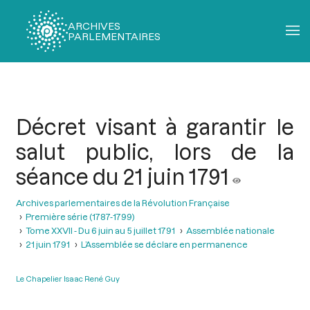
ARCHIVES
PARLEMENTAIRES
Fil
d'Ariane
Décret visant à garantir le
salut public, lors de la
séance du 21 juin 1791
Archives parlementaires de la Révolution Française
Première série (1787-1799)
Tome XXVII - Du 6 juin au 5 juillet 1791
Assemblée nationale
21 juin 1791
L’Assemblée se déclare en permanence
Le Chapelier Isaac René Guy