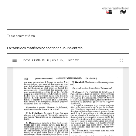
Télécharger
Partager
Table des matières
La table des matières ne contient aucune entrée.
V
Tome XXVII - Du 6 juin au 5 juillet 1791
i
s
u
a
l
i
s
e
u
r
M
i
r