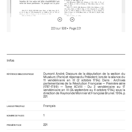
223 sur 508
• Page 221
Infos
Dumont André. Discours de la députation de la section du
RÉFÉRENCE BIBLIOGRAPHIQUE
Muséum (Paris) et réponse du Président, lors de la séance du
11 vendémiaire an III (2 octobre 1794). Dans : Archives
parlementaires de la Révolution Française — Première série
(1787-1799) — Tome XCVIII - Du 3 vendémiaire au 17
vendémiaire an III (24 septembre au 8 octobre 1794)
, sous la
direction de Raymonde Monnier et Françoise Brunel. 1994. p.
221.
Français
LANGUE PRINCIPALE
1
NOMBRE DE PAGES
221
PREMIÈRE PAGE