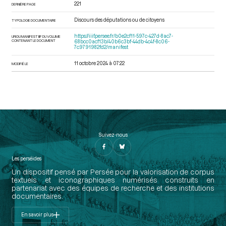
221
DERNIÈRE PAGE
Discours des députations ou de citoyens
TYPOLOGIE DOCUMENTAIRE
https://iiif.persee.fr/b0e2cf11-597c-427d-8ac7-
URI DU MANIFEST IIIF DU VOLUME
CONTENANT LE DOCUMENT
68bcc0acf13b/40b6c3bf-44db-4c4f-8c06-
7c9791982fd2/manifest
11 octobre 2024 à 07:22
MODIFIÉ LE
Suivez-nous
Les perséides
Un dispositif pensé par Persée pour la valorisation de corpus
textuels et iconographiques numérisés construits en
partenariat avec des équipes de recherche et des institutions
documentaires.
En savoir plus