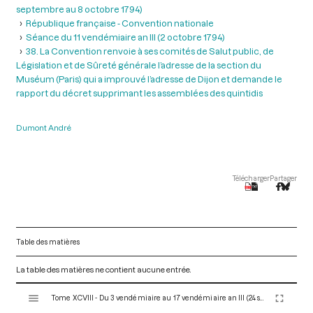
septembre au 8 octobre 1794)
République française - Convention nationale
Séance du 11 vendémiaire an III (2 octobre 1794)
38. La Convention renvoie à ses comités de Salut public, de
Législation et de Sûreté générale l’adresse de la section du
Muséum (Paris) qui a improuvé l’adresse de Dijon et demande le
rapport du décret supprimant les assemblées des quintidis
Dumont André
Télécharger
Partager
Table des matières
La table des matières ne contient aucune entrée.
V
Tome XCVIII - Du 3 vendémiaire au 17 vendémiaire an III (24 septembre au 8 octobre 1794)
i